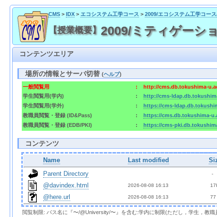
CMS
>
IDX
>
エコシステム工学コース
>
2009/エコシステム工学コー
2009/ミティゲーション工学 
【授業概要】
コンテンツエリア
場所の情報とサーバ切替
(
ヘルプ
)
一般閲覧用
:
http://cms.db.tokushima-u.a
学生閲覧用(学内)
:
http://cms-ldap.db.tokushim
学生閲覧用(学外)
:
https://cms-ldap.db.tokushi
教職員閲覧・登録 (ID&Pass)
:
https://cms.db.tokushima-u.
教職員閲覧・登録 (EDB/PKI)
:
https://cms-pki.db.tokushim
コンテンツ
Name
Last modified
Si
Parent Directory
  - 
@davindex.html
2026-08-08 16:13  
 17
@here.url
2026-08-08 16:13  
 77
閲覧制限: パス名に『〜/@University/〜』を含む:学内に制限(ただし，学生，