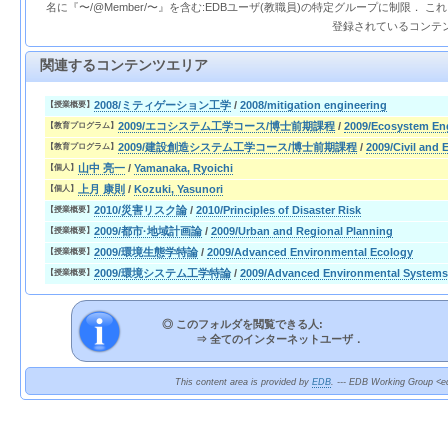
名に『〜/@Member/〜』を含む:EDBユーザ(教職員)の特定グループに制限． 
登録されているコンテ
関連するコンテンツエリア
2008/ミティゲーション工学
/
2008/mitigation engineering
【授業概要】
2009/エコシステム工学コース/博士前期課程
/
2009/Ecosystem Eng
【教育プログラム】
2009/建設創造システム工学コース/博士前期課程
/
2009/Civil and
【教育プログラム】
山中 亮一
/
Yamanaka, Ryoichi
【個人】
上月 康則
/
Kozuki, Yasunori
【個人】
2010/災害リスク論
/
2010/Principles of Disaster Risk
【授業概要】
2009/都市·地域計画論
/
2009/Urban and Regional Planning
【授業概要】
2009/環境生態学特論
/
2009/Advanced Environmental Ecology
【授業概要】
2009/環境システム工学特論
/
2009/Advanced Environmental Systems
【授業概要】
◎ このフォルダを閲覧できる人:
⇒
全てのインターネットユーザ．
This content area is provided by
EDB
. --- EDB Working Group <ed