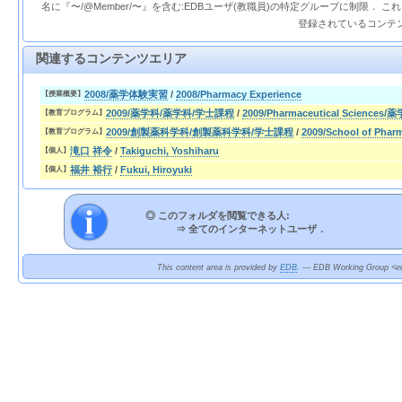
名に『〜/@Member/〜』を含む:EDBユーザ(教職員)の特定グループに制限． 
登録されているコンテ
関連するコンテンツエリア
2008/薬学体験実習
/
2008/Pharmacy Experience
【授業概要】
2009/薬学科/薬学科/学士課程
/
2009/Pharmaceutical Sciences/
【教育プログラム】
2009/創製薬科学科/創製薬科学科/学士課程
/
2009/School of Pha
【教育プログラム】
滝口 祥令
/
Takiguchi, Yoshiharu
【個人】
福井 裕行
/
Fukui, Hiroyuki
【個人】
◎ このフォルダを閲覧できる人:
⇒
全てのインターネットユーザ．
This content area is provided by
EDB
. --- EDB Working Group <ed