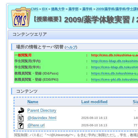
CMS
>
IDX
>
徳島大学
>
薬学部
>
薬学科
>
2009/薬学科/薬学科/学士課
2009/薬学体験実習 / 20
【授業概要】
コンテンツエリア
場所の情報とサーバ切替
(
ヘルプ
)
一般閲覧用
:
http://cms.db.tokushima-u.a
学生閲覧用(学内)
:
http://cms-ldap.db.tokushim
学生閲覧用(学外)
:
https://cms-ldap.db.tokushi
教職員閲覧・登録 (ID&Pass)
:
https://cms.db.tokushima-u.
教職員閲覧・登録 (EDB/PKI)
:
https://cms-pki.db.tokushim
コンテンツ
Name
Last modified
Si
Parent Directory
  - 
@davindex.html
2026-08-10 16:13  
 14
@here.url
2026-08-10 16:13  
 77
閲覧制限: パス名に『〜/@University/〜』を含む:学内に制限(ただし，学生，