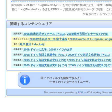
閲覧制限: パス名に『〜/@University/〜』を含む:学内に制限(ただし，学生，
名に『〜/@Member/〜』を含む:EDBユーザ(教職員)の特定グループに制限． 
登録されているコンテ
関連するコンテンツエリア
2008/欧米言語ゼミナール (その1)
/
2008/欧米言語ゼミナール (その1)
【授業概要】
2009/欧米言語コース/学士課程
/
2009/Course of European Langu
【教育プログラム】
井戸 慶治
/
Ido, keiji
【個人】
2009/ドイツの文学
/
2009/ドイツの文学
【授業概要】
2009/ドイツ言語文化研究I (その1)
/
2009/ドイツ言語文化研究I (その1)
【授業概要】
2009/ドイツ言語文化研究II (その1)
/
2009/ドイツ言語文化研究II (その1)
【授業概要】
2009/ドイツ言語文化研究III (その1)
/
2009/ドイツ言語文化研究III (その1
【授業概要】
◎ このフォルダを閲覧できる人:
⇒
全てのインターネットユーザ．
This content area is provided by
EDB
. --- EDB Working Group <ed