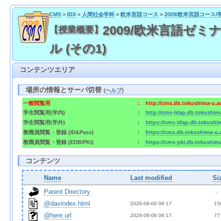
CMS
>
IDX
>
人間社会学科
>
欧米言語コース
>
2009/欧米言語コース/
2009/欧米言語ゼミナ
【授業概要】
ル (その1)
コンテンツエリア
場所の情報とサーバ切替
(
ヘルプ
)
一般閲覧用
:
http://cms.db.tokushima-u.a
学生閲覧用(学内)
:
http://cms-ldap.db.tokushim
学生閲覧用(学外)
:
https://cms-ldap.db.tokushi
教職員閲覧・登録 (ID&Pass)
:
https://cms.db.tokushima-u.
教職員閲覧・登録 (EDB/PKI)
:
https://cms-pki.db.tokushim
コンテンツ
Name
Last modified
Si
Parent Directory
  - 
@davindex.html
2026-08-08 08:17  
 15
@here.url
2026-08-08 08:17  
 77