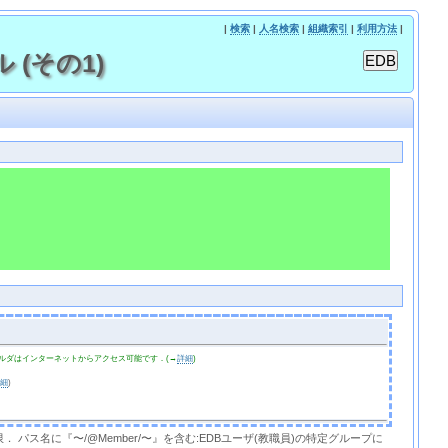
|
検索
|
人名検索
|
組織索引
|
利用方法
|
 (その1)
ルダはインターネットからアクセス可能です．(→
詳細
)
詳細
)
限． パス名に『〜/@Member/〜』を含む:EDBユーザ(教職員)の特定グループに