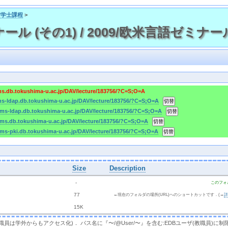
ス/学士課程
>
ール (その1) / 2009/欧米言語ゼミナール
cms.db.tokushima-u.ac.jp/DAV/lecture/183756/?C=S;O=A
cms-ldap.db.tokushima-u.ac.jp/DAV/lecture/183756/?C=S;O=A
/cms-ldap.db.tokushima-u.ac.jp/DAV/lecture/183756/?C=S;O=A
/cms.db.tokushima-u.ac.jp/DAV/lecture/183756/?C=S;O=A
cms-pki.db.tokushima-u.ac.jp/DAV/lecture/183756/?C=S;O=A
Size
Description
  - 
このフォ
 
 77 
←現在のフォルダの場所(URL)へのショートカットです．(→
 
 15K
，教職員は学外からもアクセス化)． パス名に『〜/@User/〜』を含む:EDBユーザ(教職員)に制