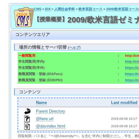
CMS
>
IDX
>
人間社会学科
>
欧米言語コース
>
2009/欧米言語コー
2009/欧米言語ゼミナ
【授業概要】
コンテンツエリア
場所の情報とサーバ切替
(
ヘルプ
)
一般閲覧用
:
http://
学生閲覧用(学内)
:
http://
学生閲覧用(学外)
:
https:/
教職員閲覧・登録 (ID&Pass)
:
https:/
教職員閲覧・登録 (EDB/PKI)
:
https://
コンテンツ
Name
Last modified
Parent Directory
@here.url
2026-08-08 16:17 
@davindex.html
2026-08-08 16:17 
閲覧制限: パス名に『〜/@University/〜』を含む:学内に制限(ただし，学生