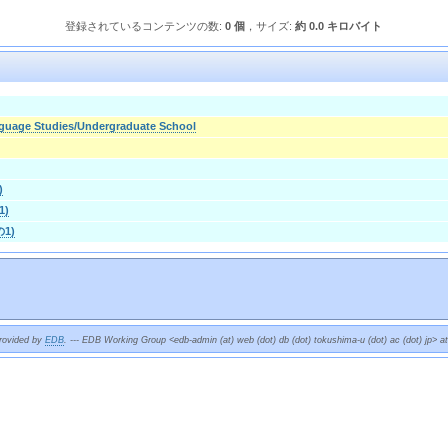
登録されているコンテンツの数:
0 個
，サイズ:
約 0.0 キロバイト
guage Studies/Undergraduate School
)
1)
の1)
provided by
EDB
. --- EDB Working Group <edb-admin (at) web (dot) db (dot) tokushima-u (dot) ac (dot) jp> a