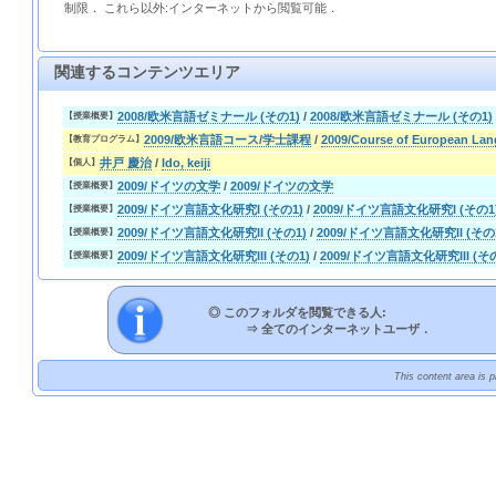
制限． これら以外:インターネットから閲覧可能．
関連するコンテンツエリア
2008/欧米言語ゼミナール (その1)
/
2008/欧米言語ゼミナール (その1)
【授業概要】
2009/欧米言語コース/学士課程
/
2009/Course of European Lan
【教育プログラム】
井戸 慶治
/
Ido, keiji
【個人】
2009/ドイツの文学
/
2009/ドイツの文学
【授業概要】
2009/ドイツ言語文化研究I (その1)
/
2009/ドイツ言語文化研究I (その1
【授業概要】
2009/ドイツ言語文化研究II (その1)
/
2009/ドイツ言語文化研究II (その
【授業概要】
2009/ドイツ言語文化研究III (その1)
/
2009/ドイツ言語文化研究III (そ
【授業概要】
◎ このフォルダを閲覧できる人:
⇒
全てのインターネットユーザ．
This content area is 