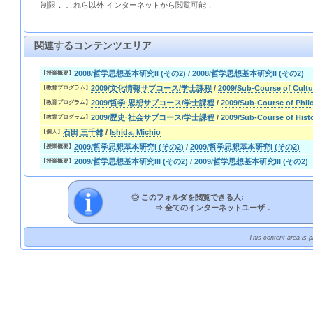
制限． これら以外:インターネットから閲覧可能．
関連するコンテンツエリア
2008/哲学思想基本研究II (その2)
/
2008/哲学思想基本研究II (その2)
【授業概要】
2009/文化情報サブコース/学士課程
/
2009/Sub-Course of Cultu
【教育プログラム】
2009/哲学·思想サブコース/学士課程
/
2009/Sub-Course of Phi
【教育プログラム】
2009/歴史·社会サブコース/学士課程
/
2009/Sub-Course of Hist
【教育プログラム】
石田 三千雄
/
Ishida, Michio
【個人】
2009/哲学思想基本研究I (その2)
/
2009/哲学思想基本研究I (その2)
【授業概要】
2009/哲学思想基本研究III (その2)
/
2009/哲学思想基本研究III (その2)
【授業概要】
◎ このフォルダを閲覧できる人:
⇒
全てのインターネットユーザ．
This content area is 