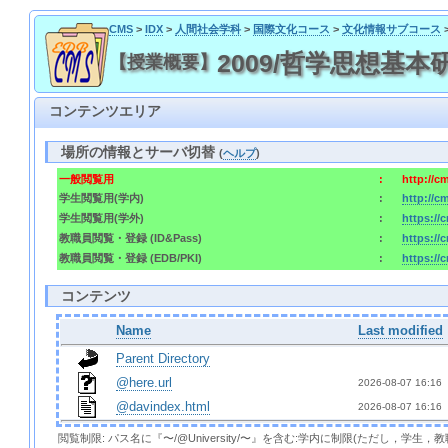
CMS
>
IDX
>
人間社会学科
>
国際文化コース
>
文化情報サブコース
2009/哲学思想基本研究
【授業概要】
コンテンツエリア
場所の情報とサーバ切替
(
ヘルプ
)
一般閲覧用
:
http://c
学生閲覧用(学内)
:
http://c
学生閲覧用(学外)
:
https://
教職員閲覧・登録 (ID&Pass)
:
https://
教職員閲覧・登録 (EDB/PKI)
:
https://
コンテンツ
Name
Last modified
Parent Directory
@here.url
2026-08-07 16:16 
@davindex.html
2026-08-07 16:16 
閲覧制限: パス名に『〜/@University/〜』を含む:学内に制限(ただし，学生