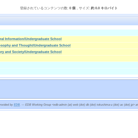
登録されているコンテンツの数:
0 個
，サイズ:
約 0.0 キロバイト
ral Information/Undergraduate School
losophy and Thought/Undergraduate School
ory and Society/Undergraduate School
provided by
EDB
. --- EDB Working Group <edb-admin (at) web (dot) db (dot) tokushima-u (dot) ac (dot) jp> a