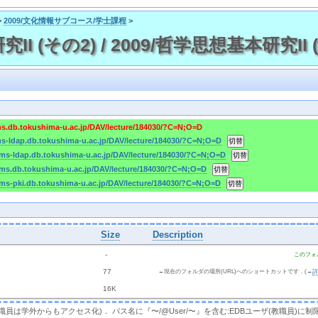
>
2009/文化情報サブコース/学士課程
>
II (その2) / 2009/哲学思想基本研究II 
ms.db.tokushima-u.ac.jp/DAV/lecture/184030/?C=N;O=D
ms-ldap.db.tokushima-u.ac.jp/DAV/lecture/184030/?C=N;O=D
cms-ldap.db.tokushima-u.ac.jp/DAV/lecture/184030/?C=N;O=D
cms.db.tokushima-u.ac.jp/DAV/lecture/184030/?C=N;O=D
cms-pki.db.tokushima-u.ac.jp/DAV/lecture/184030/?C=N;O=D
Size
Description
  - 
このフォ
 
 77 
←現在のフォルダの場所(URL)へのショートカットです．(→
 
 16K
，教職員は学外からもアクセス化)． パス名に『〜/@User/〜』を含む:EDBユーザ(教職員)に制