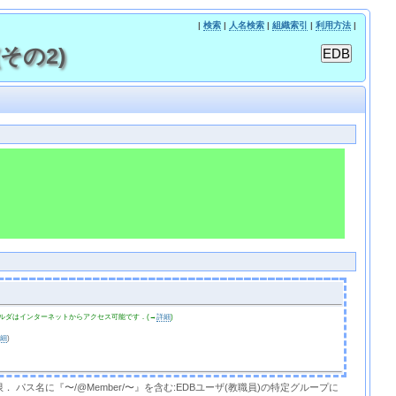
|
検索
|
人名検索
|
組織索引
|
利用方法
|
(その2)
ルダはインターネットからアクセス可能です．(→
詳細
)
詳細
)
限． パス名に『〜/@Member/〜』を含む:EDBユーザ(教職員)の特定グループに