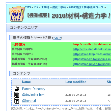
CMS
>
IDX
>
工学部
>
建設工学科
>
2010/建設工学科/昼間コース
>
2010/材料•構造力学 / 20
【授業概要】
コンテンツエリア
場所の情報とサーバ切替
(
ヘルプ
)
一般閲覧用
:
http://cms.db.tokushima-u.a
学生閲覧用(学内)
:
http://cms-ldap.db.tokushim
学生閲覧用(学外)
:
https://cms-ldap.db.tokushi
教職員閲覧・登録 (ID&Pass)
:
https://cms.db.tokushima-u.
教職員閲覧・登録 (EDB/PKI)
:
https://cms-pki.db.tokushim
コンテンツ
Name
Last modified
Si
Parent Directory
  - 
@davindex.html
2026-08-09 16:16  
 18
@here.url
2026-08-09 16:16  
 77
閲覧制限: パス名に『〜/@University/〜』を含む:学内に制限(ただし，学生，