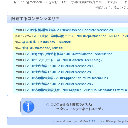
名に『〜/@Member/〜』を含む:EDBユーザ(教職員)の特定グループに制限． 
登録されているコンテ
関連するコンテンツエリア
2009/材料•構造力学
/
2009/Reinforced Concrete Mechanics
【授業概要】
2010/建設工学科/昼間コース
/
2010/Department of Civil and Env
【教育プログラム】
橋本 親典
/
Hashimoto, Chikanori
【個人】
渡邉 健
/
Watanabe, Takeshi
【個人】
2010/もの作り創造材料学
/
2010/Materials for Construction
【授業概要】
2010/コンクリート工学
/
2010/Concrete Technology
【授業概要】
2010/構造力学1
/
2010/Structural Mechanics 1
【授業概要】
2010/構造力学3
/
2010/Structural Mechanics 3
【授業概要】
2010/応用構造力学
/
2010/Applied Structural Mechanics
【授業概要】
2010/構造力学2
/
2010/Structural Mechanics 2
【授業概要】
2010/応用構造力学演習
/
2010/Applied Structural Mechanics Exercise
【授業概要】
◎ このフォルダを閲覧できる人:
⇒
全てのインターネットユーザ．
This content area is provided by
EDB
. --- EDB Working Group <ed