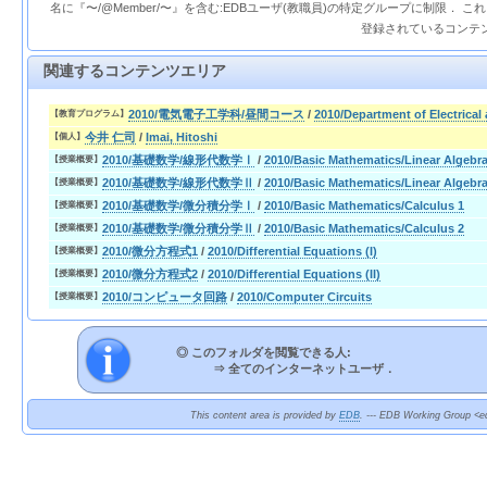
名に『〜/@Member/〜』を含む:EDBユーザ(教職員)の特定グループに制限． 
登録されているコンテ
関連するコンテンツエリア
2010/電気電子工学科/昼間コース
/
2010/Department of Electrical
【教育プログラム】
今井 仁司
/
Imai, Hitoshi
【個人】
2010/基礎数学/線形代数学Ⅰ
/
2010/Basic Mathematics/Linear Algebra
【授業概要】
2010/基礎数学/線形代数学Ⅱ
/
2010/Basic Mathematics/Linear Algebra
【授業概要】
2010/基礎数学/微分積分学Ⅰ
/
2010/Basic Mathematics/Calculus 1
【授業概要】
2010/基礎数学/微分積分学Ⅱ
/
2010/Basic Mathematics/Calculus 2
【授業概要】
2010/微分方程式1
/
2010/Differential Equations (I)
【授業概要】
2010/微分方程式2
/
2010/Differential Equations (II)
【授業概要】
2010/コンピュータ回路
/
2010/Computer Circuits
【授業概要】
◎ このフォルダを閲覧できる人:
⇒
全てのインターネットユーザ．
This content area is provided by
EDB
. --- EDB Working Group <ed