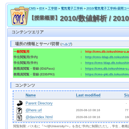
CMS
>
IDX
>
工学部
>
電気電子工学科
>
2010/電気電子工学科/昼間コ
2010/数値解析 / 2010/
【授業概要】
コンテンツエリア
場所の情報とサーバ切替
(
ヘルプ
)
一般閲覧用
:
http://cms.db.tokushima-u.a
学生閲覧用(学内)
:
http://cms-ldap.db.tokushim
学生閲覧用(学外)
:
https://cms-ldap.db.tokushi
教職員閲覧・登録 (ID&Pass)
:
https://cms.db.tokushima-u.
教職員閲覧・登録 (EDB/PKI)
:
https://cms-pki.db.tokushim
コンテンツ
Name
Last modified
Si
Parent Directory
  - 
@here.url
2026-08-10 08:16  
 77
@davindex.html
2026-08-10 08:16  
 16
閲覧制限: パス名に『〜/@University/〜』を含む:学内に制限(ただし，学生，