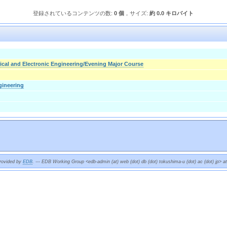
登録されているコンテンツの数:
0 個
，サイズ:
約 0.0 キロバイト
rical and Electronic Engineering/Evening Major Course
gineering
provided by
EDB
. --- EDB Working Group <edb-admin (at) web (dot) db (dot) tokushima-u (dot) ac (dot) jp> a