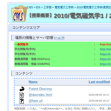
CMS
>
IDX
>
工学部
>
電気電子工学科
>
2010/電気電子工学科/夜間
2010/電気磁気学1 / 201
【授業概要】
コンテンツエリア
場所の情報とサーバ切替
(
ヘルプ
)
一般閲覧用
:
http://
学生閲覧用(学内)
:
http://
学生閲覧用(学外)
:
https:/
教職員閲覧・登録 (ID&Pass)
:
https:/
教職員閲覧・登録 (EDB/PKI)
:
https://
コンテンツ
Name
Last modified
Parent Directory
@davindex.html
2026-08-06 16:17 
@here.url
2026-08-06 16:17 
閲覧制限: パス名に『〜/@University/〜』を含む:学内に制限(ただし，学生