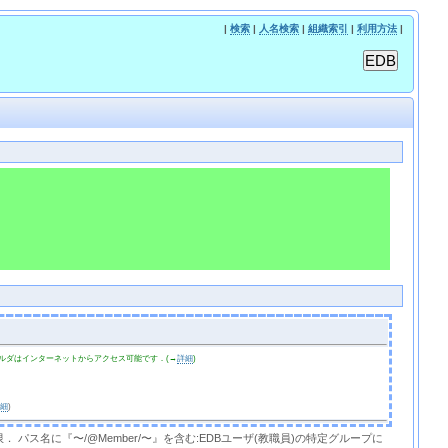
|
検索
|
人名検索
|
組織索引
|
利用方法
|
ルダはインターネットからアクセス可能です．(→
詳細
)
詳細
)
限． パス名に『〜/@Member/〜』を含む:EDBユーザ(教職員)の特定グループに