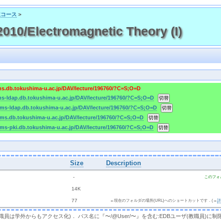
主コース
>
0/Electromagnetic Theory (I)
cms.db.tokushima-u.ac.jp/DAV/lecture/196760/?C=S;O=D
cms-ldap.db.tokushima-u.ac.jp/DAV/lecture/196760/?C=S;O=D
/cms-ldap.db.tokushima-u.ac.jp/DAV/lecture/196760/?C=S;O=D
/cms.db.tokushima-u.ac.jp/DAV/lecture/196760/?C=S;O=D
cms-pki.db.tokushima-u.ac.jp/DAV/lecture/196760/?C=S;O=D
Size
Description
  - 
このフォ
 
 14K
 
 77 
←現在のフォルダの場所(URL)へのショートカットです．(→
，教職員は学外からもアクセス化)． パス名に『〜/@User/〜』を含む:EDBユーザ(教職員)に制