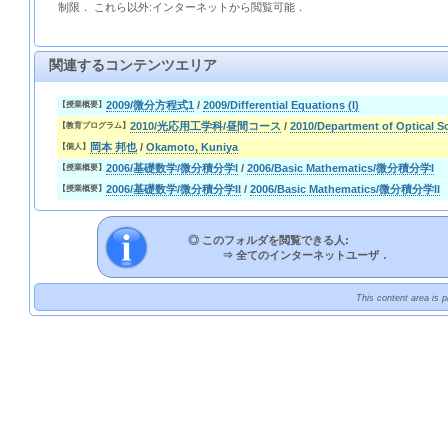
制限． これら以外:インターネットから閲覧可能．
関連するコンテンツエリア
2009/微分方程式1
/
2009/Differential Equations (I)
【授業概要】
2010/光応用工学科/昼間コース
/
2010/Department of Optical 
【教育プログラム】
岡本 邦也
/
Okamoto, Kuniya
【個人】
2006/基礎数学/微分積分学I
/
2006/Basic Mathematics/微分積分学I
【授業概要】
2006/基礎数学/微分積分学II
/
2006/Basic Mathematics/微分積分学II
【授業概要】
◎ このフォルダを閲覧できる人:
⇒
全てのインターネットユーザ．
This content area is 