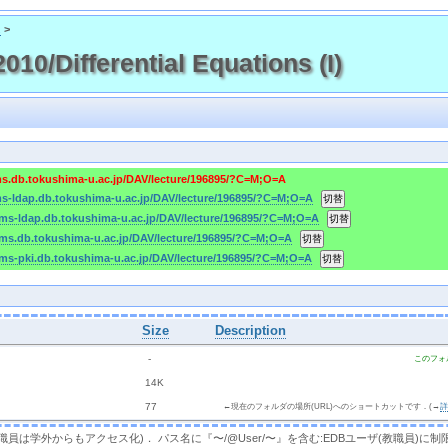
ス
>
/Differential Equations (I)
ms.db.tokushima-u.ac.jp/DAV/lecture/196895/?C=M;O=A
ms-ldap.db.tokushima-u.ac.jp/DAV/lecture/196895/?C=M;O=A
cms-ldap.db.tokushima-u.ac.jp/DAV/lecture/196895/?C=M;O=A
cms.db.tokushima-u.ac.jp/DAV/lecture/196895/?C=M;O=A
cms-pki.db.tokushima-u.ac.jp/DAV/lecture/196895/?C=M;O=A
Size
Description
  - 
このフォ
 
 14K
 
 77 
←現在のフォルダの場所(URL)へのショートカットです．(→
，教職員は学外からもアクセス化)． パス名に『〜/@User/〜』を含む:EDBユーザ(教職員)に制