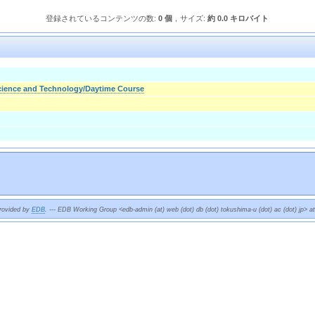
登録されているコンテンツの数:
0 個
，サイズ:
約 0.0 キロバイト
Science and Technology/Daytime Course
provided by
EDB
. --- EDB Working Group <edb-admin (at) web (dot) db (dot) tokushima-u (dot) ac (dot) jp> a