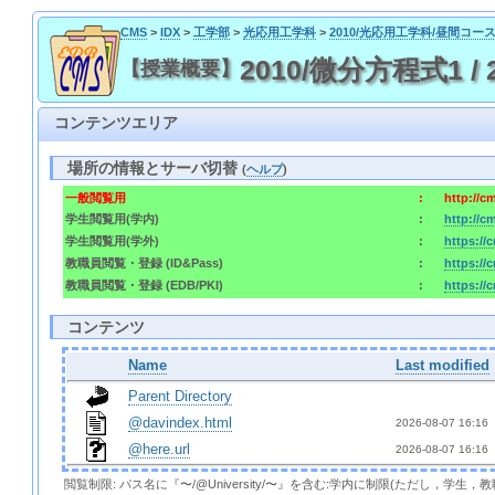
CMS
>
IDX
>
工学部
>
光応用工学科
>
2010/光応用工学科/昼間コー
2010/微分方程式1 / 2010
【授業概要】
コンテンツエリア
場所の情報とサーバ切替
(
ヘルプ
)
一般閲覧用
:
http://c
学生閲覧用(学内)
:
http://c
学生閲覧用(学外)
:
https://
教職員閲覧・登録 (ID&Pass)
:
https://
教職員閲覧・登録 (EDB/PKI)
:
https://
コンテンツ
Name
Last modified
Parent Directory
@davindex.html
2026-08-07 16:16 
@here.url
2026-08-07 16:16 
閲覧制限: パス名に『〜/@University/〜』を含む:学内に制限(ただし，学生