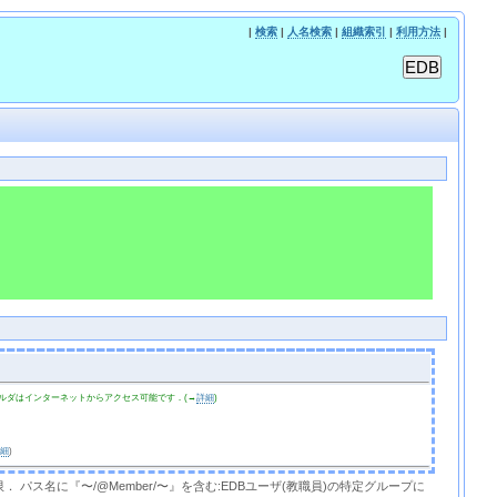
|
検索
|
人名検索
|
組織索引
|
利用方法
|
ルダはインターネットからアクセス可能です．(→
詳細
)
詳細
)
限． パス名に『〜/@Member/〜』を含む:EDBユーザ(教職員)の特定グループに