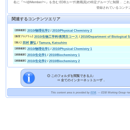
名に『〜/@Member/〜』を含む:EDBユーザ(教職員)の特定グループに制限． 
登録されているコンテ
関連するコンテンツエリア
2010/物理化学2
/
2010/Physical Chemistry 2
【授業概要】
2010/生物工学科/夜間主コース
/
2010/Department of Biological 
【教育プログラム】
田村 勝弘
/
Tamura, Katsuhiro
【個人】
2010/物理化学1
/
2010/Physical Chemistry 1
【授業概要】
2010/生化学1
/
2010/Biochemistry 1
【授業概要】
2010/生化学2
/
2010/Biochemistry 2
【授業概要】
◎ このフォルダを閲覧できる人:
⇒
全てのインターネットユーザ．
This content area is provided by
EDB
. --- EDB Working Group <ed