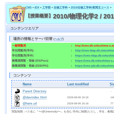
CMS
>
IDX
>
工学部
>
生物工学科
>
2010/生物工学科/夜間主コース
>
2010/物理化学2 / 2010
【授業概要】
コンテンツエリア
場所の情報とサーバ切替
(
ヘルプ
)
一般閲覧用
:
http://cms.db.tokushima-u.a
学生閲覧用(学内)
:
http://cms-ldap.db.tokushim
学生閲覧用(学外)
:
https://cms-ldap.db.tokushi
教職員閲覧・登録 (ID&Pass)
:
https://cms.db.tokushima-u.
教職員閲覧・登録 (EDB/PKI)
:
https://cms-pki.db.tokushim
コンテンツ
Name
Last modified
Si
Parent Directory
  - 
@davindex.html
2026-08-06 16:16  
 14
@here.url
2026-08-06 16:16  
 77
閲覧制限: パス名に『〜/@University/〜』を含む:学内に制限(ただし，学生，