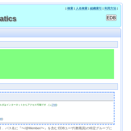
|
検索
|
人名検索
|
組織索引
|
利用方法
|
atics
ルダはインターネットからアクセス可能です．(→
詳細
)
詳細
)
限． パス名に『〜/@Member/〜』を含む:EDBユーザ(教職員)の特定グループに