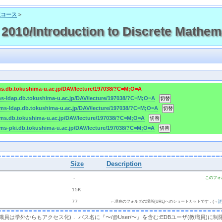
主コース
>
0/Introduction to Discrete Mathem
ms.db.tokushima-u.ac.jp/DAV/lecture/197038/?C=M;O=A
ms-ldap.db.tokushima-u.ac.jp/DAV/lecture/197038/?C=M;O=A
cms-ldap.db.tokushima-u.ac.jp/DAV/lecture/197038/?C=M;O=A
cms.db.tokushima-u.ac.jp/DAV/lecture/197038/?C=M;O=A
cms-pki.db.tokushima-u.ac.jp/DAV/lecture/197038/?C=M;O=A
Size
Description
  - 
このフォ
 
 15K
 
 77 
←現在のフォルダの場所(URL)へのショートカットです．(→
，教職員は学外からもアクセス化)． パス名に『〜/@User/〜』を含む:EDBユーザ(教職員)に制