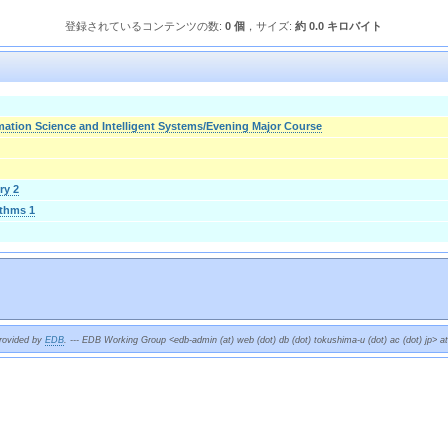
登録されているコンテンツの数:
0 個
，サイズ:
約 0.0 キロバイト
mation Science and Intelligent Systems/Evening Major Course
ry 2
ithms 1
provided by
EDB
. --- EDB Working Group <edb-admin (at) web (dot) db (dot) tokushima-u (dot) ac (dot) jp> a