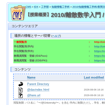
CMS
>
IDX
>
工学部
>
知能情報工学科
>
2010/知能情報工学科/夜間
2010/離散数学入門 / 201
【授業概要】
コンテンツエリア
場所の情報とサーバ切替
(
ヘルプ
)
一般閲覧用
:
http://c
学生閲覧用(学内)
:
http://c
学生閲覧用(学外)
:
https://
教職員閲覧・登録 (ID&Pass)
:
https://
教職員閲覧・登録 (EDB/PKI)
:
https://
コンテンツ
Name
Last modified
Parent Directory
@davindex.html
2026-08-06 16:16 
@here.url
2026-08-06 16:16 
閲覧制限: パス名に『〜/@University/〜』を含む:学内に制限(ただし，学生