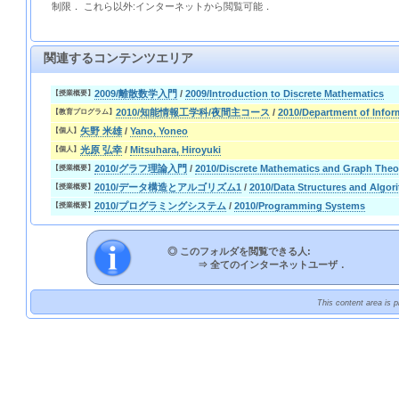
制限． これら以外:インターネットから閲覧可能．
関連するコンテンツエリア
2009/離散数学入門
/
2009/Introduction to Discrete Mathematics
【授業概要】
2010/知能情報工学科/夜間主コース
/
2010/Department of Infor
【教育プログラム】
矢野 米雄
/
Yano, Yoneo
【個人】
光原 弘幸
/
Mitsuhara, Hiroyuki
【個人】
2010/グラフ理論入門
/
2010/Discrete Mathematics and Graph Theo
【授業概要】
2010/データ構造とアルゴリズム1
/
2010/Data Structures and Algor
【授業概要】
2010/プログラミングシステム
/
2010/Programming Systems
【授業概要】
◎ このフォルダを閲覧できる人:
⇒
全てのインターネットユーザ．
This content area is 