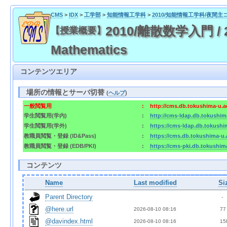
CMS
>
IDX
>
工学部
>
知能情報工学科
>
2010/知能情報工学科/夜間主
2010/離散数学入門 / 201
【授業概要】
Mathematics
コンテンツエリア
場所の情報とサーバ切替
(
ヘルプ
)
一般閲覧用
:
http://cms.db.tokushima-u.a
学生閲覧用(学内)
:
http://cms-ldap.db.tokushim
学生閲覧用(学外)
:
https://cms-ldap.db.tokushi
教職員閲覧・登録 (ID&Pass)
:
https://cms.db.tokushima-u.
教職員閲覧・登録 (EDB/PKI)
:
https://cms-pki.db.tokushim
コンテンツ
Name
Last modified
Si
Parent Directory
  - 
@here.url
2026-08-10 08:16  
 77
@davindex.html
2026-08-10 08:16  
 15