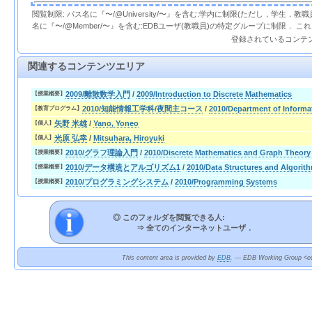
閲覧制限: パス名に『〜/@University/〜』を含む:学内に制限(ただし，学生，
名に『〜/@Member/〜』を含む:EDBユーザ(教職員)の特定グループに制限． 
登録されているコンテ
関連するコンテンツエリア
2009/離散数学入門
/
2009/Introduction to Discrete Mathematics
【授業概要】
2010/知能情報工学科/夜間主コース
/
2010/Department of Informa
【教育プログラム】
矢野 米雄
/
Yano, Yoneo
【個人】
光原 弘幸
/
Mitsuhara, Hiroyuki
【個人】
2010/グラフ理論入門
/
2010/Discrete Mathematics and Graph Theory
【授業概要】
2010/データ構造とアルゴリズム1
/
2010/Data Structures and Algorit
【授業概要】
2010/プログラミングシステム
/
2010/Programming Systems
【授業概要】
◎ このフォルダを閲覧できる人:
⇒
全てのインターネットユーザ．
This content area is provided by
EDB
. --- EDB Working Group <ed