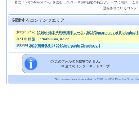
名に『〜/@Member/〜』を含む:EDBユーザ(教職員)の特定グループに制限． 
登録されているコンテ
関連するコンテンツエリア
2010/生物工学科/夜間主コース
/
2010/Department of Biological 
【教育プログラム】
中村 浩一
/
Nakamura, Koichi
【個人】
2010/無機化学1
/
2010/Inorganic Chemistry 1
【授業概要】
◎ このフォルダを閲覧できる人:
⇒
全てのインターネットユーザ．
This content area is provided by
EDB
. --- EDB Working Group <ed