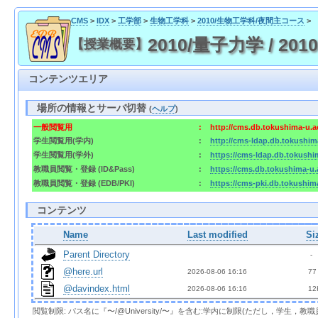
CMS
>
IDX
>
工学部
>
生物工学科
>
2010/生物工学科/夜間主コース
>
2010/量子力学 / 2010
【授業概要】
コンテンツエリア
場所の情報とサーバ切替
(
ヘルプ
)
一般閲覧用
:
http://cms.db.tokushima-u.a
学生閲覧用(学内)
:
http://cms-ldap.db.tokushim
学生閲覧用(学外)
:
https://cms-ldap.db.tokushi
教職員閲覧・登録 (ID&Pass)
:
https://cms.db.tokushima-u.
教職員閲覧・登録 (EDB/PKI)
:
https://cms-pki.db.tokushim
コンテンツ
Name
Last modified
Si
Parent Directory
  - 
@here.url
2026-08-06 16:16  
 77
@davindex.html
2026-08-06 16:16  
 12
閲覧制限: パス名に『〜/@University/〜』を含む:学内に制限(ただし，学生，