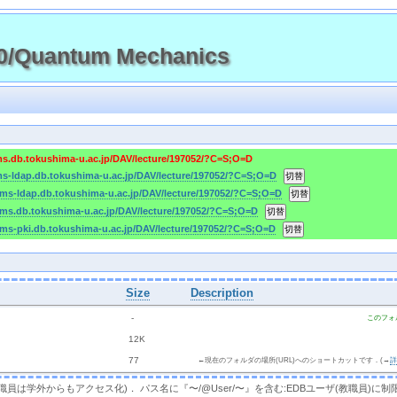
/Quantum Mechanics
cms.db.tokushima-u.ac.jp/DAV/lecture/197052/?C=S;O=D
cms-ldap.db.tokushima-u.ac.jp/DAV/lecture/197052/?C=S;O=D
/cms-ldap.db.tokushima-u.ac.jp/DAV/lecture/197052/?C=S;O=D
/cms.db.tokushima-u.ac.jp/DAV/lecture/197052/?C=S;O=D
cms-pki.db.tokushima-u.ac.jp/DAV/lecture/197052/?C=S;O=D
Size
Description
  - 
このフォ
 
 12K
 
 77 
←現在のフォルダの場所(URL)へのショートカットです．(→
，教職員は学外からもアクセス化)． パス名に『〜/@User/〜』を含む:EDBユーザ(教職員)に制