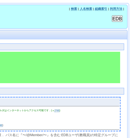
|
検索
|
人名検索
|
組織索引
|
利用方法
|
ルダはインターネットからアクセス可能です．(→
詳細
)
詳細
)
限． パス名に『〜/@Member/〜』を含む:EDBユーザ(教職員)の特定グループに