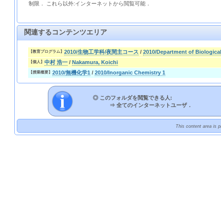
制限． これら以外:インターネットから閲覧可能．
関連するコンテンツエリア
2010/生物工学科/夜間主コース
/
2010/Department of Biologica
【教育プログラム】
中村 浩一
/
Nakamura, Koichi
【個人】
2010/無機化学1
/
2010/Inorganic Chemistry 1
【授業概要】
◎ このフォルダを閲覧できる人:
⇒
全てのインターネットユーザ．
This content area is 