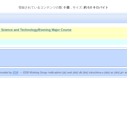
登録されているコンテンツの数:
0 個
，サイズ:
約 0.0 キロバイト
l Science and Technology/Evening Major Course
provided by
EDB
. --- EDB Working Group <edb-admin (at) web (dot) db (dot) tokushima-u (dot) ac (dot) jp> a