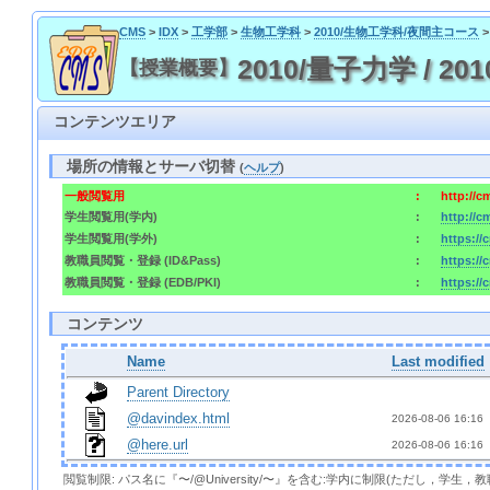
CMS
>
IDX
>
工学部
>
生物工学科
>
2010/生物工学科/夜間主コース
>
2010/量子力学 / 2010
【授業概要】
コンテンツエリア
場所の情報とサーバ切替
(
ヘルプ
)
一般閲覧用
:
http://
学生閲覧用(学内)
:
http://
学生閲覧用(学外)
:
https:/
教職員閲覧・登録 (ID&Pass)
:
https:/
教職員閲覧・登録 (EDB/PKI)
:
https://
コンテンツ
Name
Last modified
Parent Directory
@davindex.html
2026-08-06 16:16 
@here.url
2026-08-06 16:16 
閲覧制限: パス名に『〜/@University/〜』を含む:学内に制限(ただし，学生