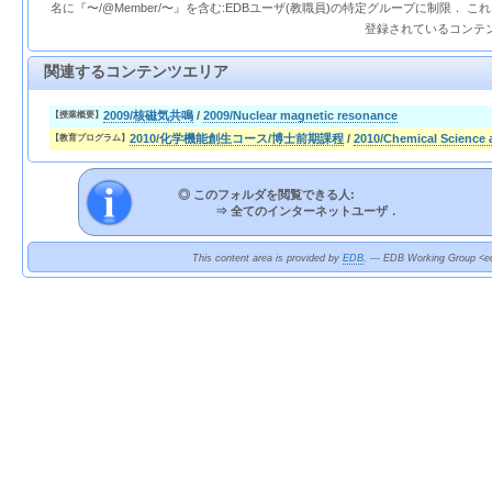
名に『〜/@Member/〜』を含む:EDBユーザ(教職員)の特定グループに制限． 
登録されているコンテ
関連するコンテンツエリア
2009/核磁気共鳴
/
2009/Nuclear magnetic resonance
【授業概要】
2010/化学機能創生コース/博士前期課程
/
2010/Chemical Science 
【教育プログラム】
◎ このフォルダを閲覧できる人:
⇒
全てのインターネットユーザ．
This content area is provided by
EDB
. --- EDB Working Group <ed