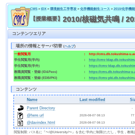
CMS
>
IDX
>
環境創生工学専攻
>
化学機能創生コース
>
2010/化学
2010/核磁気共鳴 / 2010
【授業概要】
コンテンツエリア
場所の情報とサーバ切替
(
ヘルプ
)
一般閲覧用
:
http://cms.db.tokushima-u.a
学生閲覧用(学内)
:
http://cms-ldap.db.tokushim
学生閲覧用(学外)
:
https://cms-ldap.db.tokushi
教職員閲覧・登録 (ID&Pass)
:
https://cms.db.tokushima-u.
教職員閲覧・登録 (EDB/PKI)
:
https://cms-pki.db.tokushim
コンテンツ
Name
Last modified
Si
Parent Directory
  - 
@here.url
2026-08-07 08:13  
 77
@davindex.html
2026-08-07 08:13  
 12
閲覧制限: パス名に『〜/@University/〜』を含む:学内に制限(ただし，学生，