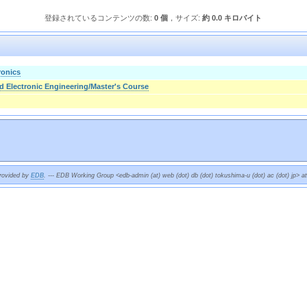
登録されているコンテンツの数:
0 個
，サイズ:
約 0.0 キロバイト
ronics
nd Electronic Engineering/Master's Course
provided by
EDB
. --- EDB Working Group <edb-admin (at) web (dot) db (dot) tokushima-u (dot) ac (dot) jp> a