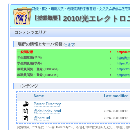
CMS
>
IDX
>
徳島大学
>
先端技術科学教育部
>
システム創生工学専
2010/光エレクトロニクス特
【授業概要】
コンテンツエリア
場所の情報とサーバ切替
(
ヘルプ
)
一般閲覧用
:
http://c
学生閲覧用(学内)
:
http://c
学生閲覧用(学外)
:
https://
教職員閲覧・登録 (ID&Pass)
:
https://
教職員閲覧・登録 (EDB/PKI)
:
https://
コンテンツ
Name
Last modified
Parent Directory
@davindex.html
2026-08-08 08:13 
@here.url
2026-08-08 08:13 
閲覧制限: パス名に『〜/@University/〜』を含む:学内に制限(ただし，学生