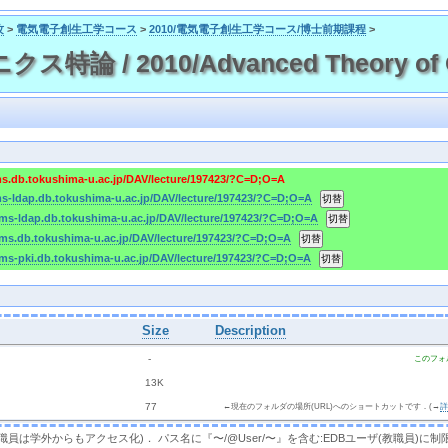
攻
>
電気電子創生工学コース
>
2010/電気電子創生工学コース/博士前期課程
>
論 / 2010/Advanced Theory of Op
ms.db.tokushima-u.ac.jp/DAV/lecture/197423/?C=D;O=A
ms-ldap.db.tokushima-u.ac.jp/DAV/lecture/197423/?C=D;O=A
cms-ldap.db.tokushima-u.ac.jp/DAV/lecture/197423/?C=D;O=A
cms.db.tokushima-u.ac.jp/DAV/lecture/197423/?C=D;O=A
cms-pki.db.tokushima-u.ac.jp/DAV/lecture/197423/?C=D;O=A
Size
Description
  - 
このフォ
 
 13K
 
 77 
←現在のフォルダの場所(URL)へのショートカットです．(→
，教職員は学外からもアクセス化)． パス名に『〜/@User/〜』を含む:EDBユーザ(教職員)に制