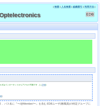
|
検索
|
人名検索
|
組織索引
|
利用方法
|
telectronics
ルダはインターネットからアクセス可能です．(→
詳細
)
詳細
)
限． パス名に『〜/@Member/〜』を含む:EDBユーザ(教職員)の特定グループに