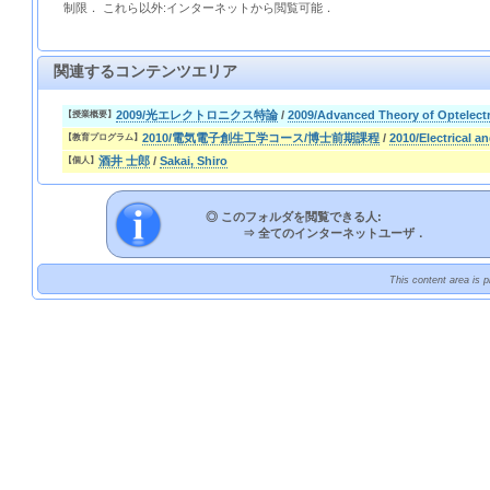
制限． これら以外:インターネットから閲覧可能．
関連するコンテンツエリア
2009/光エレクトロニクス特論
/
2009/Advanced Theory of Optelect
【授業概要】
2010/電気電子創生工学コース/博士前期課程
/
2010/Electrical a
【教育プログラム】
酒井 士郎
/
Sakai, Shiro
【個人】
◎ このフォルダを閲覧できる人:
⇒
全てのインターネットユーザ．
This content area is 