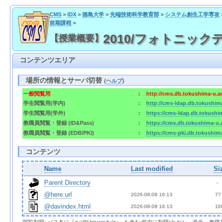
CMS
>
IDX
>
徳島大学
>
先端技術科学教育部
>
システム創生工学専攻
前期課程
>
2010/フォトニックデバイス
【授業概要】
コンテンツエリア
場所の情報とサーバ切替
(
ヘルプ
)
一般閲覧用
:
http://cms.db.tokushima-u.a
学生閲覧用(学内)
:
http://cms-ldap.db.tokushim
学生閲覧用(学外)
:
https://cms-ldap.db.tokushi
教職員閲覧・登録 (ID&Pass)
:
https://cms.db.tokushima-u.
教職員閲覧・登録 (EDB/PKI)
:
https://cms-pki.db.tokushim
コンテンツ
Name
Last modified
Si
Parent Directory
  - 
@here.url
2026-08-08 16:13  
 77
@davindex.html
2026-08-08 16:13  
 16