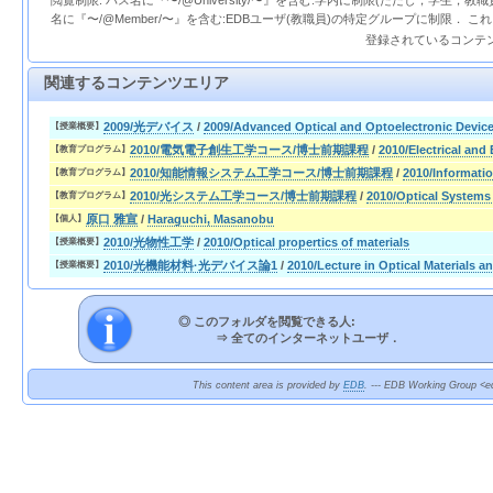
閲覧制限: パス名に『〜/@University/〜』を含む:学内に制限(ただし，学生，
名に『〜/@Member/〜』を含む:EDBユーザ(教職員)の特定グループに制限． 
登録されているコンテ
関連するコンテンツエリア
2009/光デバイス
/
2009/Advanced Optical and Optoelectronic Devic
【授業概要】
2010/電気電子創生工学コース/博士前期課程
/
2010/Electrical and
【教育プログラム】
2010/知能情報システム工学コース/博士前期課程
/
2010/Informatio
【教育プログラム】
2010/光システム工学コース/博士前期課程
/
2010/Optical Systems
【教育プログラム】
原口 雅宣
/
Haraguchi, Masanobu
【個人】
2010/光物性工学
/
2010/Optical propertics of materials
【授業概要】
2010/光機能材料·光デバイス論1
/
2010/Lecture in Optical Materials an
【授業概要】
◎ このフォルダを閲覧できる人:
⇒
全てのインターネットユーザ．
This content area is provided by
EDB
. --- EDB Working Group <ed