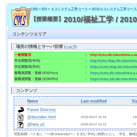
CMS
>
IDX
>
エコシステム工学コース
>
2010/エコシステム工学コー
2010/福祉工学 / 2010/W
【授業概要】
コンテンツエリア
場所の情報とサーバ切替
(
ヘルプ
)
一般閲覧用
:
http://cms.db.tokushima-u.a
学生閲覧用(学内)
:
http://cms-ldap.db.tokushim
学生閲覧用(学外)
:
https://cms-ldap.db.tokushi
教職員閲覧・登録 (ID&Pass)
:
https://cms.db.tokushima-u.
教職員閲覧・登録 (EDB/PKI)
:
https://cms-pki.db.tokushim
コンテンツ
Name
Last modified
Si
Parent Directory
  - 
@davindex.html
2026-08-07 16:16  
 14
@here.url
2026-08-07 16:16  
 77
閲覧制限: パス名に『〜/@University/〜』を含む:学内に制限(ただし，学生，