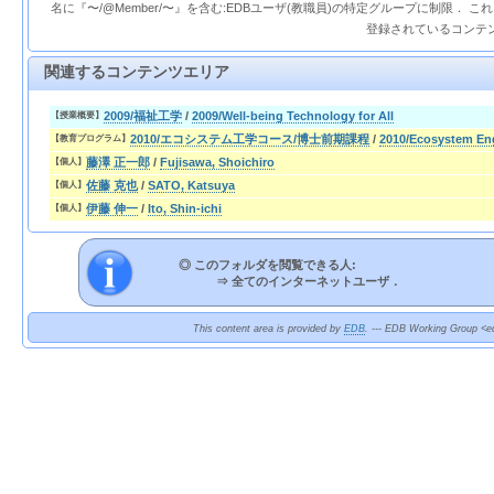
名に『〜/@Member/〜』を含む:EDBユーザ(教職員)の特定グループに制限． 
登録されているコンテ
関連するコンテンツエリア
2009/福祉工学
/
2009/Well-being Technology for All
【授業概要】
2010/エコシステム工学コース/博士前期課程
/
2010/Ecosystem Eng
【教育プログラム】
藤澤 正一郎
/
Fujisawa, Shoichiro
【個人】
佐藤 克也
/
SATO, Katsuya
【個人】
伊藤 伸一
/
Ito, Shin-ichi
【個人】
◎ このフォルダを閲覧できる人:
⇒
全てのインターネットユーザ．
This content area is provided by
EDB
. --- EDB Working Group <ed