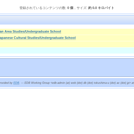
登録されているコンテンツの数:
0 個
，サイズ:
約 0.0 キロバイト
ian Area Studies/Undergraduate School
apanese Cultural Studies/Undergraduate School
provided by
EDB
. --- EDB Working Group <edb-admin (at) web (dot) db (dot) tokushima-u (dot) ac (dot) jp> a