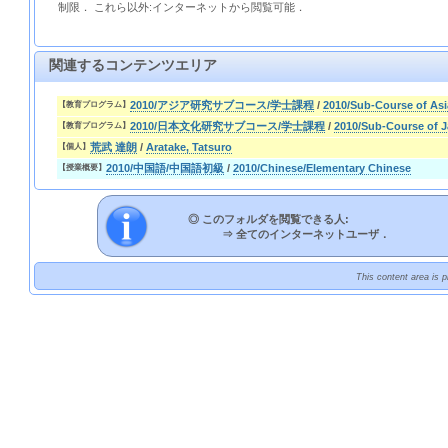
制限． これら以外:インターネットから閲覧可能．
関連するコンテンツエリア
2010/アジア研究サブコース/学士課程
/
2010/Sub-Course of As
【教育プログラム】
2010/日本文化研究サブコース/学士課程
/
2010/Sub-Course of J
【教育プログラム】
荒武 達朗
/
Aratake, Tatsuro
【個人】
2010/中国語/中国語初級
/
2010/Chinese/Elementary Chinese
【授業概要】
◎ このフォルダを閲覧できる人:
⇒
全てのインターネットユーザ．
This content area is 