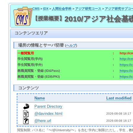
CMS
>
IDX
>
人間社会学科
>
アジア研究コース
>
アジア研究サブコ
2010/アジア社会基礎
【授業概要】
コンテンツエリア
場所の情報とサーバ切替
(
ヘルプ
)
一般閲覧用
:
http://
学生閲覧用(学内)
:
http://
学生閲覧用(学外)
:
https:/
教職員閲覧・登録 (ID&Pass)
:
https:/
教職員閲覧・登録 (EDB/PKI)
:
https://
コンテンツ
Name
Last modified
Parent Directory
@davindex.html
2026-08-08 16:17 
@here.url
2026-08-08 16:17 
閲覧制限: パス名に『〜/@University/〜』を含む:学内に制限(ただし，学生