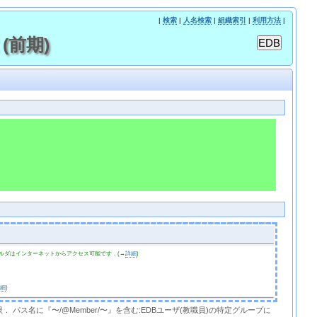
|
検索
|
人名検索
|
組織索引
|
利用方法
|
(前期)
ルダはインターネットからアクセス可能です．(→
詳細
)
詳細
)
限． パス名に『〜/@Member/〜』を含む:EDBユーザ(教職員)の特定グループに