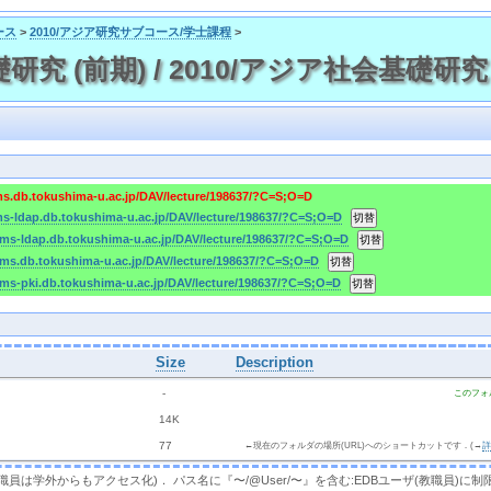
ース
>
2010/アジア研究サブコース/学士課程
>
研究 (前期) / 2010/アジア社会基礎研究 
cms.db.tokushima-u.ac.jp/DAV/lecture/198637/?C=S;O=D
cms-ldap.db.tokushima-u.ac.jp/DAV/lecture/198637/?C=S;O=D
/cms-ldap.db.tokushima-u.ac.jp/DAV/lecture/198637/?C=S;O=D
/cms.db.tokushima-u.ac.jp/DAV/lecture/198637/?C=S;O=D
cms-pki.db.tokushima-u.ac.jp/DAV/lecture/198637/?C=S;O=D
Size
Description
  - 
このフォ
 
 14K
 
 77 
←現在のフォルダの場所(URL)へのショートカットです．(→
，教職員は学外からもアクセス化)． パス名に『〜/@User/〜』を含む:EDBユーザ(教職員)に制