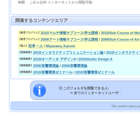
制限． これら以外:インターネットから閲覧可能．
関連するコンテンツエリア
2010/マルチ情報サブコース/学士課程
/
2010/Sub-Course of Mu
【教育プログラム】
2009/アート情報サブコース/学士課程
/
2009/Sub-Course of Art
【教育プログラム】
宮澤 一人
/
Miyazawa, Kazuto
【個人】
2010/インタラクティブコミュニケーション論
/
2010/インタラク
【授業概要】
2010/オーディオ·デザインII
/
2010/Audio Design II
【授業概要】
2006/音響環境論
/
2006/音響環境論
【授業概要】
2010/音響環境ゼミナール
/
2010/音響環境ゼミナール
【授業概要】
◎ このフォルダを閲覧できる人:
⇒
全てのインターネットユーザ．
This content area is 