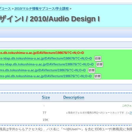
ブコース
>
2010/マルチ情報サブコース/学士課程
>
I / 2010/Audio Design I
ms.db.tokushima-u.ac.jp/DAV/lecture/198676/?C=N;O=D
ms-ldap.db.tokushima-u.ac.jp/DAV/lecture/198676/?C=N;O=D
cms-ldap.db.tokushima-u.ac.jp/DAV/lecture/198676/?C=N;O=D
cms.db.tokushima-u.ac.jp/DAV/lecture/198676/?C=N;O=D
cms-pki.db.tokushima-u.ac.jp/DAV/lecture/198676/?C=N;O=D
Size
Description
  - 
このフォ
 
 77 
←現在のフォルダの場所(URL)へのショートカットです．(→
 
 15K
，教職員は学外からもアクセス化)． パス名に『〜/@User/〜』を含む:EDBユーザ(教職員)に制