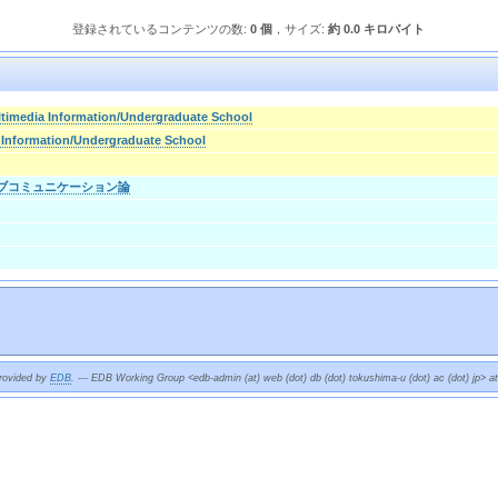
登録されているコンテンツの数:
0 個
，サイズ:
約 0.0 キロバイト
ltimedia Information/Undergraduate School
 Information/Undergraduate School
ティブコミュニケーション論
provided by
EDB
. --- EDB Working Group <edb-admin (at) web (dot) db (dot) tokushima-u (dot) ac (dot) jp> a