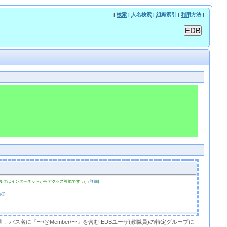
|
検索
|
人名検索
|
組織索引
|
利用方法
|
ルダはインターネットからアクセス可能です．(→
詳細
)
詳細
)
限． パス名に『〜/@Member/〜』を含む:EDBユーザ(教職員)の特定グループに