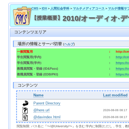
CMS
>
IDX
>
人間社会学科
>
マルチメディアコース
>
マルチ情報サ
2010/オーディオ·デザイン
【授業概要】
コンテンツエリア
場所の情報とサーバ切替
(
ヘルプ
)
一般閲覧用
:
http://c
学生閲覧用(学内)
:
http://c
学生閲覧用(学外)
:
https://
教職員閲覧・登録 (ID&Pass)
:
https://
教職員閲覧・登録 (EDB/PKI)
:
https://
コンテンツ
Name
Last modified
Parent Directory
@here.url
2026-08-06 08:17 
@davindex.html
2026-08-06 08:17 
閲覧制限: パス名に『〜/@University/〜』を含む:学内に制限(ただし，学生