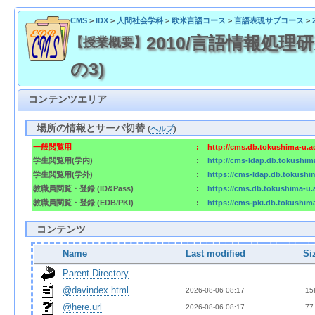
CMS
>
IDX
>
人間社会学科
>
欧米言語コース
>
言語表現サブコース
>
2010/言語情報処理研究
【授業概要】
の3)
コンテンツエリア
場所の情報とサーバ切替
(
ヘルプ
)
一般閲覧用
:
http://cms.db.tokushima-u.a
学生閲覧用(学内)
:
http://cms-ldap.db.tokushim
学生閲覧用(学外)
:
https://cms-ldap.db.tokushi
教職員閲覧・登録 (ID&Pass)
:
https://cms.db.tokushima-u.
教職員閲覧・登録 (EDB/PKI)
:
https://cms-pki.db.tokushim
コンテンツ
Name
Last modified
Si
Parent Directory
  - 
@davindex.html
2026-08-06 08:17  
 15
@here.url
2026-08-06 08:17  
 77