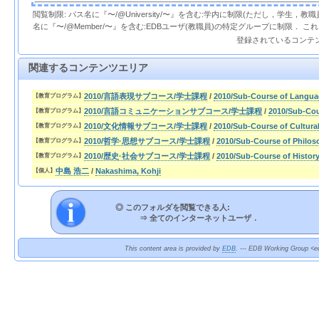
閲覧制限: パス名に『〜/@University/〜』を含む:学内に制限(ただし，学生，
名に『〜/@Member/〜』を含む:EDBユーザ(教職員)の特定グループに制限． 
登録されているコンテ
関連するコンテンツエリア
2010/言語表現サブコース/学士課程
/
2010/Sub-Course of Langua
【教育プログラム】
2010/言語コミュニケーションサブコース/学士課程
/
2010/Sub-Cou
【教育プログラム】
2010/文化情報サブコース/学士課程
/
2010/Sub-Course of Cultura
【教育プログラム】
2010/哲学·思想サブコース/学士課程
/
2010/Sub-Course of Philo
【教育プログラム】
2010/歴史·社会サブコース/学士課程
/
2010/Sub-Course of Histor
【教育プログラム】
中島 浩二
/
Nakashima, Kohji
【個人】
◎ このフォルダを閲覧できる人:
⇒
全てのインターネットユーザ．
This content area is provided by
EDB
. --- EDB Working Group <ed