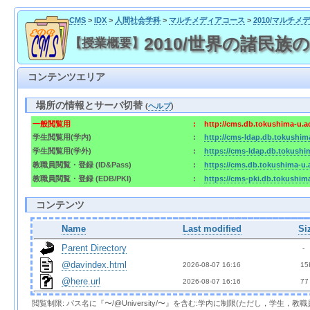
CMS
>
IDX
>
人間社会学科
>
マルチメディアコース
>
2010/マルチ
2010/世界の諸民族の
【授業概要】
コンテンツエリア
場所の情報とサーバ切替
(
ヘルプ
)
一般閲覧用
:
http://cms.db.tokushima-u.a
学生閲覧用(学内)
:
http://cms-ldap.db.tokushim
学生閲覧用(学外)
:
https://cms-ldap.db.tokushi
教職員閲覧・登録 (ID&Pass)
:
https://cms.db.tokushima-u.
教職員閲覧・登録 (EDB/PKI)
:
https://cms-pki.db.tokushim
コンテンツ
Name
Last modified
Si
Parent Directory
  - 
@davindex.html
2026-08-07 16:16  
 15
@here.url
2026-08-07 16:16  
 77
閲覧制限: パス名に『〜/@University/〜』を含む:学内に制限(ただし，学生，