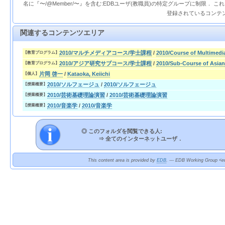
名に『〜/@Member/〜』を含む:EDBユーザ(教職員)の特定グループに制限． 
登録されているコンテ
関連するコンテンツエリア
2010/マルチメディアコース/学士課程
/
2010/Course of Multimedi
【教育プログラム】
2010/アジア研究サブコース/学士課程
/
2010/Sub-Course of Asian
【教育プログラム】
片岡 啓一
/
Kataoka, Keiichi
【個人】
2010/ソルフェージュ
/
2010/ソルフェージュ
【授業概要】
2010/芸術基礎理論演習
/
2010/芸術基礎理論演習
【授業概要】
2010/音楽学
/
2010/音楽学
【授業概要】
◎ このフォルダを閲覧できる人:
⇒
全てのインターネットユーザ．
This content area is provided by
EDB
. --- EDB Working Group <ed