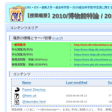
CMS
>
IDX
>
徳島大学
>
総合科学部
>
2010/総合科学部/学芸員に関す
2010/博物館特論 / 
【授業概要】
コンテンツエリア
場所の情報とサーバ切替
(
ヘルプ
)
一般閲覧用
:
http://cms.db.tokushima-u.a
学生閲覧用(学内)
:
http://cms-ldap.db.tokushim
学生閲覧用(学外)
:
https://cms-ldap.db.tokushi
教職員閲覧・登録 (ID&Pass)
:
https://cms.db.tokushima-u.
教職員閲覧・登録 (EDB/PKI)
:
https://cms-pki.db.tokushim
コンテンツ
Name
Last modified
Si
Parent Directory
  - 
@here.url
2026-08-08 08:13  
 77
@davindex.html
2026-08-08 08:13  
 13
閲覧制限: パス名に『〜/@University/〜』を含む:学内に制限(ただし，学生，