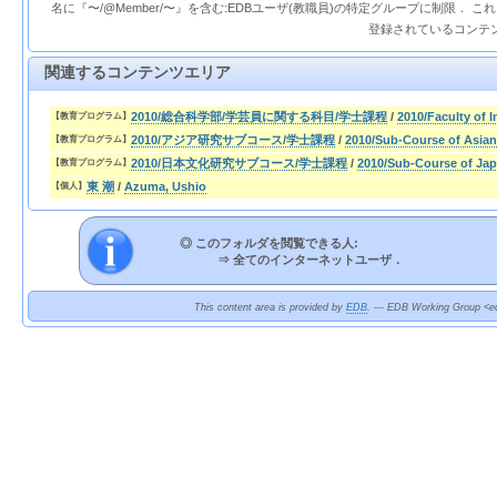
名に『〜/@Member/〜』を含む:EDBユーザ(教職員)の特定グループに制限． 
登録されているコンテ
関連するコンテンツエリア
2010/総合科学部/学芸員に関する科目/学士課程
/
2010/Faculty o
【教育プログラム】
2010/アジア研究サブコース/学士課程
/
2010/Sub-Course of Asian
【教育プログラム】
2010/日本文化研究サブコース/学士課程
/
2010/Sub-Course of Jap
【教育プログラム】
東 潮
/
Azuma, Ushio
【個人】
◎ このフォルダを閲覧できる人:
⇒
全てのインターネットユーザ．
This content area is provided by
EDB
. --- EDB Working Group <ed