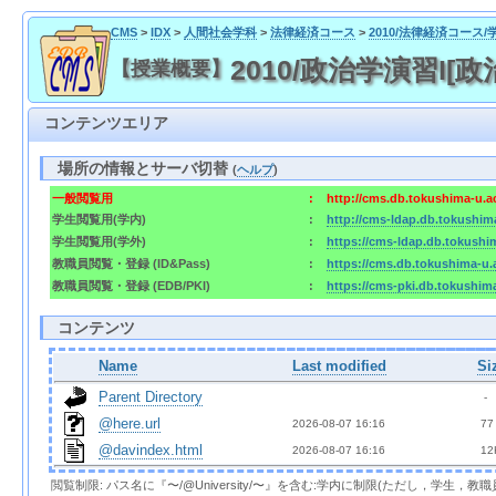
CMS
>
IDX
>
人間社会学科
>
法律経済コース
>
2010/法律経済コース/
2010/政治学演習I[政治
【授業概要】
コンテンツエリア
場所の情報とサーバ切替
(
ヘルプ
)
一般閲覧用
:
http://cms.db.tokushima-u.a
学生閲覧用(学内)
:
http://cms-ldap.db.tokushim
学生閲覧用(学外)
:
https://cms-ldap.db.tokushi
教職員閲覧・登録 (ID&Pass)
:
https://cms.db.tokushima-u.
教職員閲覧・登録 (EDB/PKI)
:
https://cms-pki.db.tokushim
コンテンツ
Name
Last modified
Si
Parent Directory
  - 
@here.url
2026-08-07 16:16  
 77
@davindex.html
2026-08-07 16:16  
 12
閲覧制限: パス名に『〜/@University/〜』を含む:学内に制限(ただし，学生，