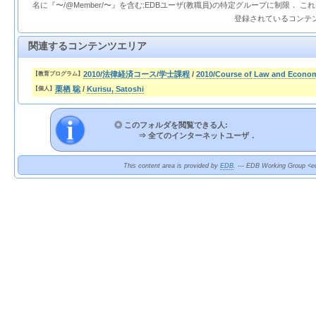
名に『〜/@Member/〜』を含む:EDBユーザ(教職員)の特定グループに制限． 
登録されているコンテ
関連するコンテンツエリア
2010/法律経済コース/学士課程
/
2010/Course of Law and Econo
【教育プログラム】
栗栖 聡
/
Kurisu, Satoshi
【個人】
◎ このフォルダを閲覧できる人:
⇒
全てのインターネットユーザ．
This content area is provided by
EDB
. --- EDB Working Group <ed