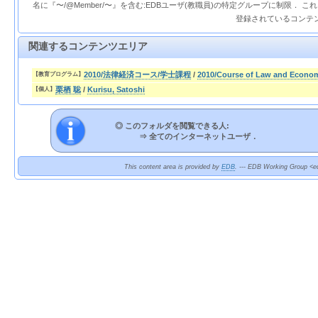
名に『〜/@Member/〜』を含む:EDBユーザ(教職員)の特定グループに制限． 
登録されているコンテ
関連するコンテンツエリア
2010/法律経済コース/学士課程
/
2010/Course of Law and Econo
【教育プログラム】
栗栖 聡
/
Kurisu, Satoshi
【個人】
◎ このフォルダを閲覧できる人:
⇒
全てのインターネットユーザ．
This content area is provided by
EDB
. --- EDB Working Group <ed