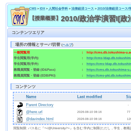
CMS
>
IDX
>
人間社会学科
>
法律経済コース
>
2010/法律経済コース/
2010/政治学演習I[政治
【授業概要】
コンテンツエリア
場所の情報とサーバ切替
(
ヘルプ
)
一般閲覧用
:
http://cms.db.tokushima-u.a
学生閲覧用(学内)
:
http://cms-ldap.db.tokushim
学生閲覧用(学外)
:
https://cms-ldap.db.tokushi
教職員閲覧・登録 (ID&Pass)
:
https://cms.db.tokushima-u.
教職員閲覧・登録 (EDB/PKI)
:
https://cms-pki.db.tokushim
コンテンツ
Name
Last modified
Si
Parent Directory
  - 
@here.url
2026-08-10 08:16  
 77
@davindex.html
2026-08-10 08:16  
 12
閲覧制限: パス名に『〜/@University/〜』を含む:学内に制限(ただし，学生，