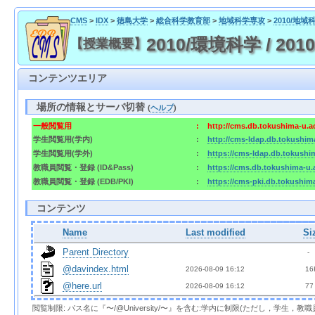
CMS
>
IDX
>
徳島大学
>
総合科学教育部
>
地域科学専攻
>
2010/地
2010/環境科学 / 20
【授業概要】
コンテンツエリア
場所の情報とサーバ切替
(
ヘルプ
)
一般閲覧用
:
http://cms.db.tokushima-u.a
学生閲覧用(学内)
:
http://cms-ldap.db.tokushim
学生閲覧用(学外)
:
https://cms-ldap.db.tokushi
教職員閲覧・登録 (ID&Pass)
:
https://cms.db.tokushima-u.
教職員閲覧・登録 (EDB/PKI)
:
https://cms-pki.db.tokushim
コンテンツ
Name
Last modified
Si
Parent Directory
  - 
@davindex.html
2026-08-09 16:12  
 16
@here.url
2026-08-09 16:12  
 77
閲覧制限: パス名に『〜/@University/〜』を含む:学内に制限(ただし，学生，