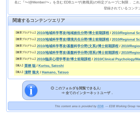
名に『〜/@Member/〜』を含む:EDBユーザ(教職員)の特定グループに制限． 
登録されているコンテ
関連するコンテンツエリア
2010/地域科学専攻/地域創生分野/博士前期課程
/
2010/Regional S
【教育プログラム】
2010/地域科学専攻/環境共生分野/博士前期課程
/
2010/Regional Sc
【教育プログラム】
2010/地域科学専攻/基盤科学分野(文系)/博士前期課程
/
2010/Regio
【教育プログラム】
2010/地域科学専攻/基盤科学分野(理系)/博士前期課程
/
2010/Regio
【教育プログラム】
2010/臨床心理学専攻/博士前期課程
/
2010/Clinical Psychology/Ma
【教育プログラム】
栗栖 聡
/
Kurisu, Satoshi
【個人】
濵野 龍夫
/
Hamano, Tatsuo
【個人】
◎ このフォルダを閲覧できる人:
⇒
全てのインターネットユーザ．
This content area is provided by
EDB
. --- EDB Working Group <ed