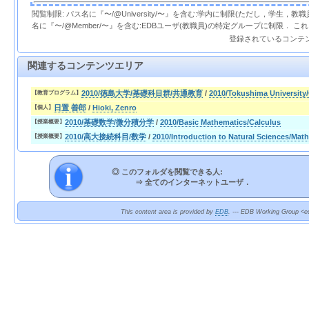
閲覧制限: パス名に『〜/@University/〜』を含む:学内に制限(ただし，学生，
名に『〜/@Member/〜』を含む:EDBユーザ(教職員)の特定グループに制限． 
登録されているコンテ
関連するコンテンツエリア
2010/徳島大学/基礎科目群/共通教育
/
2010/Tokushima University
【教育プログラム】
日置 善郎
/
Hioki, Zenro
【個人】
2010/基礎数学/微分積分学
/
2010/Basic Mathematics/Calculus
【授業概要】
2010/高大接続科目/数学
/
2010/Introduction to Natural Sciences/Mat
【授業概要】
◎ このフォルダを閲覧できる人:
⇒
全てのインターネットユーザ．
This content area is provided by
EDB
. --- EDB Working Group <ed