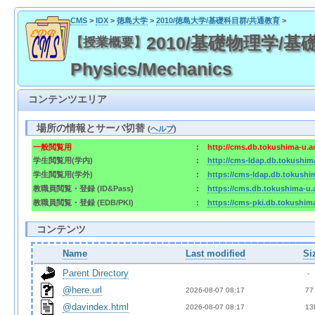
CMS
>
IDX
>
徳島大学
>
2010/徳島大学/基礎科目群/共通教育
>
2010/基礎物理学/基礎
【授業概要】
Physics/Mechanics
コンテンツエリア
場所の情報とサーバ切替
(
ヘルプ
)
一般閲覧用
:
http://cms.db.tokushima-u.a
学生閲覧用(学内)
:
http://cms-ldap.db.tokushim
学生閲覧用(学外)
:
https://cms-ldap.db.tokushi
教職員閲覧・登録 (ID&Pass)
:
https://cms.db.tokushima-u.
教職員閲覧・登録 (EDB/PKI)
:
https://cms-pki.db.tokushim
コンテンツ
Name
Last modified
Si
Parent Directory
  - 
@here.url
2026-08-07 08:17  
 77
@davindex.html
2026-08-07 08:17  
 13