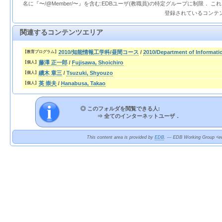
名に『〜/@Member/〜』を含む:EDBユーザ(教職員)の特定グループに制限． 
登録されているコンテ
関連するコンテンツエリア
2010/知能情報工学科/昼間コース
/
2010/Department of Informati
【教育プログラム】
藤澤 正一郎
/
Fujisawa, Shoichiro
【個人】
續木 章三
/
Tsuzuki, Shyouzo
【個人】
英 崇夫
/
Hanabusa, Takao
【個人】
◎ このフォルダを閲覧できる人:
⇒
全てのインターネットユーザ．
This content area is provided by
EDB
. --- EDB Working Group <ed