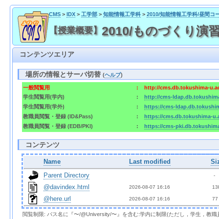
CMS
>
IDX
>
工学部
>
知能情報工学科
>
2010/知能情報工学科/昼間コ
2010/ものづくり演習1 / 
【授業概要】
コンテンツエリア
場所の情報とサーバ切替
(
ヘルプ
)
一般閲覧用
:
http://cms.db.tokushima-u.a
学生閲覧用(学内)
:
http://cms-ldap.db.tokushim
学生閲覧用(学外)
:
https://cms-ldap.db.tokushi
教職員閲覧・登録 (ID&Pass)
:
https://cms.db.tokushima-u.
教職員閲覧・登録 (EDB/PKI)
:
https://cms-pki.db.tokushim
コンテンツ
Name
Last modified
Si
Parent Directory
  - 
@davindex.html
2026-08-07 16:16  
 13
@here.url
2026-08-07 16:16  
 77
閲覧制限: パス名に『〜/@University/〜』を含む:学内に制限(ただし，学生，