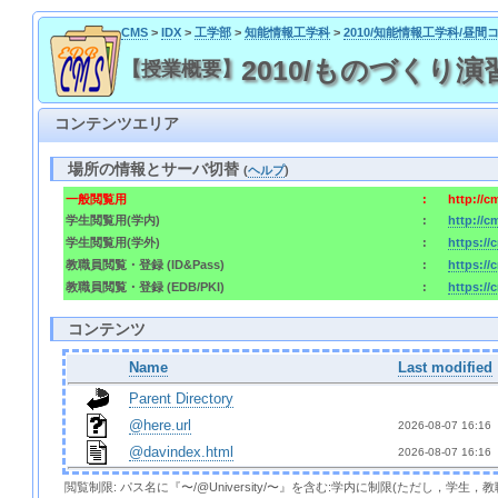
CMS
>
IDX
>
工学部
>
知能情報工学科
>
2010/知能情報工学科/昼間
2010/ものづくり演習1 /
【授業概要】
コンテンツエリア
場所の情報とサーバ切替
(
ヘルプ
)
一般閲覧用
:
http://
学生閲覧用(学内)
:
http://
学生閲覧用(学外)
:
https:/
教職員閲覧・登録 (ID&Pass)
:
https:/
教職員閲覧・登録 (EDB/PKI)
:
https://
コンテンツ
Name
Last modified
Parent Directory
@here.url
2026-08-07 16:16 
@davindex.html
2026-08-07 16:16 
閲覧制限: パス名に『〜/@University/〜』を含む:学内に制限(ただし，学生