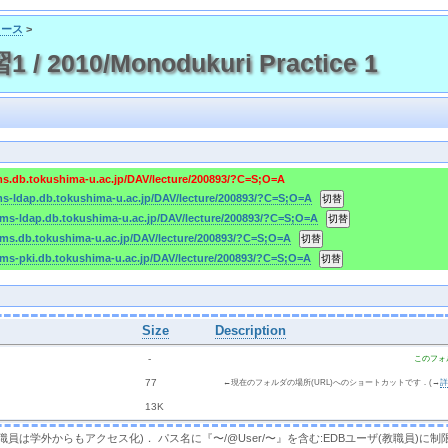
コース
>
 2010/Monodukuri Practice 1
cms.db.tokushima-u.ac.jp/DAV/lecture/200893/?C=S;O=A
cms-ldap.db.tokushima-u.ac.jp/DAV/lecture/200893/?C=S;O=A
/cms-ldap.db.tokushima-u.ac.jp/DAV/lecture/200893/?C=S;O=A
/cms.db.tokushima-u.ac.jp/DAV/lecture/200893/?C=S;O=A
cms-pki.db.tokushima-u.ac.jp/DAV/lecture/200893/?C=S;O=A
Size
Description
  - 
このフォ
 
 77 
←現在のフォルダの場所(URL)へのショートカットです．(→
 
 13K
，教職員は学外からもアクセス化)． パス名に『〜/@User/〜』を含む:EDBユーザ(教職員)に制