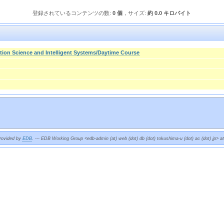
登録されているコンテンツの数:
0 個
，サイズ:
約 0.0 キロバイト
tion Science and Intelligent Systems/Daytime Course
provided by
EDB
. --- EDB Working Group <edb-admin (at) web (dot) db (dot) tokushima-u (dot) ac (dot) jp> a