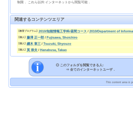
制限． これら以外:インターネットから閲覧可能．
関連するコンテンツエリア
2010/知能情報工学科/昼間コース
/
2010/Department of Informa
【教育プログラム】
藤澤 正一郎
/
Fujisawa, Shoichiro
【個人】
續木 章三
/
Tsuzuki, Shyouzo
【個人】
英 崇夫
/
Hanabusa, Takao
【個人】
◎ このフォルダを閲覧できる人:
⇒
全てのインターネットユーザ．
This content area is 