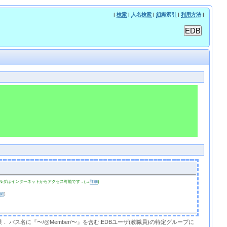
|
検索
|
人名検索
|
組織索引
|
利用方法
|
ルダはインターネットからアクセス可能です．(→
詳細
)
詳細
)
限． パス名に『〜/@Member/〜』を含む:EDBユーザ(教職員)の特定グループに