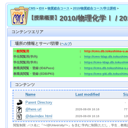
CMS
>
IDX
>
物質総合コース
>
2010/物質総合コース/学士課程
>
2010/物理化学Ⅰ / 
【授業概要】
コンテンツエリア
場所の情報とサーバ切替
(
ヘルプ
)
一般閲覧用
:
http://cms.db.tokushima-u.a
学生閲覧用(学内)
:
http://cms-ldap.db.tokushim
学生閲覧用(学外)
:
https://cms-ldap.db.tokushi
教職員閲覧・登録 (ID&Pass)
:
https://cms.db.tokushima-u.
教職員閲覧・登録 (EDB/PKI)
:
https://cms-pki.db.tokushim
コンテンツ
Name
Last modified
Si
Parent Directory
  - 
@here.url
2026-08-09 16:16  
 77
@davindex.html
2026-08-09 16:16  
 12
閲覧制限: パス名に『〜/@University/〜』を含む:学内に制限(ただし，学生，