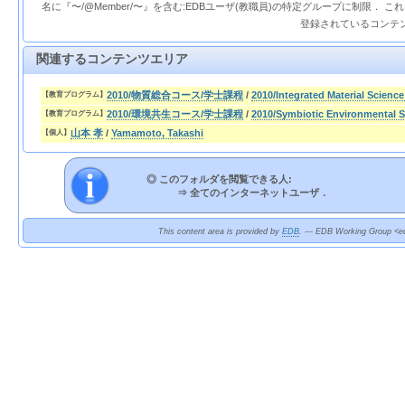
名に『〜/@Member/〜』を含む:EDBユーザ(教職員)の特定グループに制限． 
登録されているコンテ
関連するコンテンツエリア
2010/物質総合コース/学士課程
/
2010/Integrated Material Scienc
【教育プログラム】
2010/環境共生コース/学士課程
/
2010/Symbiotic Environmental 
【教育プログラム】
山本 孝
/
Yamamoto, Takashi
【個人】
◎ このフォルダを閲覧できる人:
⇒
全てのインターネットユーザ．
This content area is provided by
EDB
. --- EDB Working Group <ed