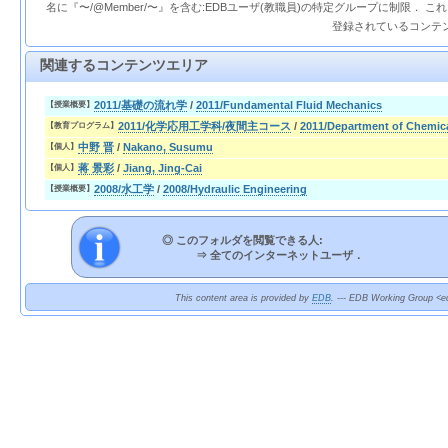
名に『〜/@Member/〜』を含む:EDBユーザ(教職員)の特定グループに制限． 
登録されているコンテ
関連するコンテンツエリア
2011/基礎の流れ学
/
2011/Fundamental Fluid Mechanics
【授業概要】
2011/化学応用工学科/夜間主コース
/
2011/Department of Chemic
【教育プログラム】
中野 晋
/
Nakano, Susumu
【個人】
蒋 景彩
/
Jiang, Jing-Cai
【個人】
2008/水工学
/
2008/Hydraulic Engineering
【授業概要】
◎ このフォルダを閲覧できる人:
⇒
全てのインターネットユーザ．
This content area is provided by
EDB
. --- EDB Working Group <ed