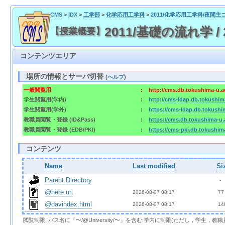
CMS
>
IDX
>
工学部
>
化学応用工学科
>
2011/化学応用工学科/夜間主
2011/基礎の流れ学 / 20
【授業概要】
コンテンツエリア
場所の情報とサーバ切替
(
ヘルプ
)
一般閲覧用
:
http://cms.db.tokushima-u.a
学生閲覧用(学内)
:
http://cms-ldap.db.tokushim
学生閲覧用(学外)
:
https://cms-ldap.db.tokushi
教職員閲覧・登録 (ID&Pass)
:
https://cms.db.tokushima-u.
教職員閲覧・登録 (EDB/PKI)
:
https://cms-pki.db.tokushim
コンテンツ
Name
Last modified
Si
Parent Directory
  - 
@here.url
2026-08-07 08:17  
 77
@davindex.html
2026-08-07 08:17  
 14
閲覧制限: パス名に『〜/@University/〜』を含む:学内に制限(ただし，学生，