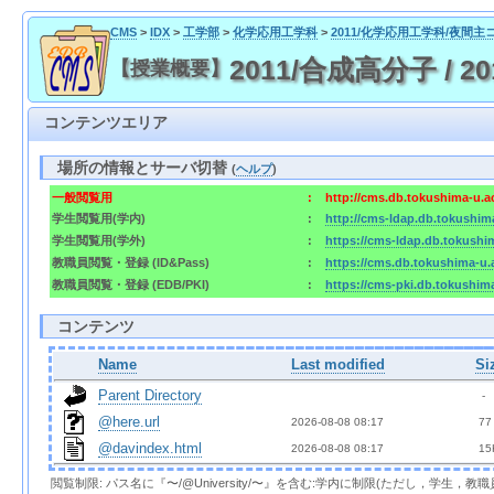
CMS
>
IDX
>
工学部
>
化学応用工学科
>
2011/化学応用工学科/夜間主
2011/合成高分子 / 2011
【授業概要】
コンテンツエリア
場所の情報とサーバ切替
(
ヘルプ
)
一般閲覧用
:
http://cms.db.tokushima-u.a
学生閲覧用(学内)
:
http://cms-ldap.db.tokushim
学生閲覧用(学外)
:
https://cms-ldap.db.tokushi
教職員閲覧・登録 (ID&Pass)
:
https://cms.db.tokushima-u.
教職員閲覧・登録 (EDB/PKI)
:
https://cms-pki.db.tokushim
コンテンツ
Name
Last modified
Si
Parent Directory
  - 
@here.url
2026-08-08 08:17  
 77
@davindex.html
2026-08-08 08:17  
 15
閲覧制限: パス名に『〜/@University/〜』を含む:学内に制限(ただし，学生，