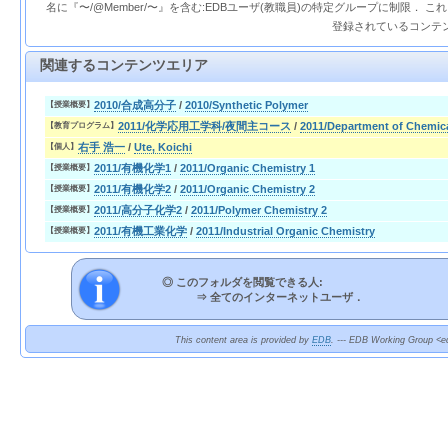
名に『〜/@Member/〜』を含む:EDBユーザ(教職員)の特定グループに制限． 
登録されているコンテ
関連するコンテンツエリア
2010/合成高分子
/
2010/Synthetic Polymer
【授業概要】
2011/化学応用工学科/夜間主コース
/
2011/Department of Chemic
【教育プログラム】
右手 浩一
/
Ute, Koichi
【個人】
2011/有機化学1
/
2011/Organic Chemistry 1
【授業概要】
2011/有機化学2
/
2011/Organic Chemistry 2
【授業概要】
2011/高分子化学2
/
2011/Polymer Chemistry 2
【授業概要】
2011/有機工業化学
/
2011/Industrial Organic Chemistry
【授業概要】
◎ このフォルダを閲覧できる人:
⇒
全てのインターネットユーザ．
This content area is provided by
EDB
. --- EDB Working Group <ed