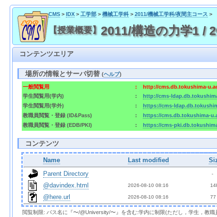
CMS
>
IDX
>
工学部
>
機械工学科
>
2011/機械工学科/夜間主コース
>
2011/構造の力学1 / 201
【授業概要】
コンテンツエリア
場所の情報とサーバ切替
(
ヘルプ
)
一般閲覧用
:
http://cms.db.tokushima-u.a
学生閲覧用(学内)
:
http://cms-ldap.db.tokushim
学生閲覧用(学外)
:
https://cms-ldap.db.tokushi
教職員閲覧・登録 (ID&Pass)
:
https://cms.db.tokushima-u.
教職員閲覧・登録 (EDB/PKI)
:
https://cms-pki.db.tokushim
コンテンツ
Name
Last modified
Si
Parent Directory
  - 
@davindex.html
2026-08-10 08:16  
 14
@here.url
2026-08-10 08:16  
 77
閲覧制限: パス名に『〜/@University/〜』を含む:学内に制限(ただし，学生，