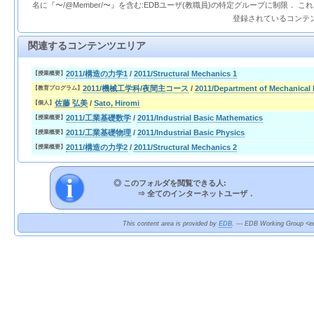
名に『〜/@Member/〜』を含む:EDBユーザ(教職員)の特定グループに制限． 
登録されているコンテ
関連するコンテンツエリア
2011/構造の力学1
/
2011/Structural Mechanics 1
【授業概要】
2011/機械工学科/夜間主コース
/
2011/Department of Mechanical 
【教育プログラム】
佐藤 弘美
/
Sato, Hiromi
【個人】
2011/工業基礎数学
/
2011/Industrial Basic Mathematics
【授業概要】
2011/工業基礎物理
/
2011/Industrial Basic Physics
【授業概要】
2011/構造の力学2
/
2011/Structural Mechanics 2
【授業概要】
◎ このフォルダを閲覧できる人:
⇒
全てのインターネットユーザ．
This content area is provided by
EDB
. --- EDB Working Group <ed