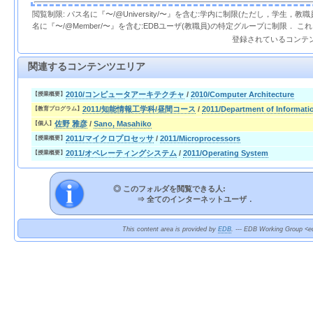
閲覧制限: パス名に『〜/@University/〜』を含む:学内に制限(ただし，学生，
名に『〜/@Member/〜』を含む:EDBユーザ(教職員)の特定グループに制限． 
登録されているコンテ
関連するコンテンツエリア
2010/コンピュータアーキテクチャ
/
2010/Computer Architecture
【授業概要】
2011/知能情報工学科/昼間コース
/
2011/Department of Informati
【教育プログラム】
佐野 雅彦
/
Sano, Masahiko
【個人】
2011/マイクロプロセッサ
/
2011/Microprocessors
【授業概要】
2011/オペレーティングシステム
/
2011/Operating System
【授業概要】
◎ このフォルダを閲覧できる人:
⇒
全てのインターネットユーザ．
This content area is provided by
EDB
. --- EDB Working Group <ed