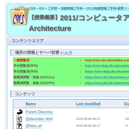
CMS
>
IDX
>
工学部
>
知能情報工学科
>
2011/知能情報工学科/昼間コ
2011/コンピュータアー
【授業概要】
Architecture
コンテンツエリア
場所の情報とサーバ切替
(
ヘルプ
)
一般閲覧用
:
http://cms.db.tokushima-u.a
学生閲覧用(学内)
:
http://cms-ldap.db.tokushim
学生閲覧用(学外)
:
https://cms-ldap.db.tokushi
教職員閲覧・登録 (ID&Pass)
:
https://cms.db.tokushima-u.
教職員閲覧・登録 (EDB/PKI)
:
https://cms-pki.db.tokushim
コンテンツ
Name
Last modified
Si
Parent Directory
  - 
@davindex.html
2026-08-08 08:17  
 14
@here.url
2026-08-08 08:17  
 77