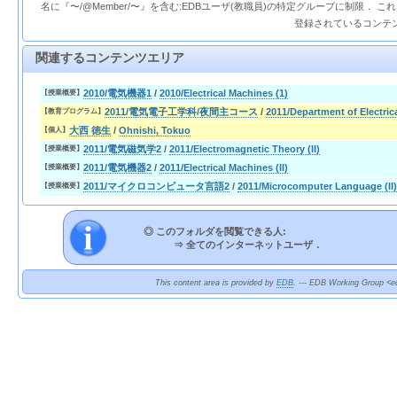
名に『〜/@Member/〜』を含む:EDBユーザ(教職員)の特定グループに制限． 
登録されているコンテ
関連するコンテンツエリア
2010/電気機器1
/
2010/Electrical Machines (1)
【授業概要】
2011/電気電子工学科/夜間主コース
/
2011/Department of Electric
【教育プログラム】
大西 徳生
/
Ohnishi, Tokuo
【個人】
2011/電気磁気学2
/
2011/Electromagnetic Theory (II)
【授業概要】
2011/電気機器2
/
2011/Electrical Machines (II)
【授業概要】
2011/マイクロコンピュータ言語2
/
2011/Microcomputer Language (II)
【授業概要】
◎ このフォルダを閲覧できる人:
⇒
全てのインターネットユーザ．
This content area is provided by
EDB
. --- EDB Working Group <ed