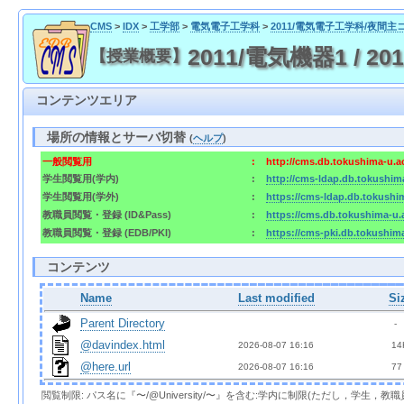
CMS
>
IDX
>
工学部
>
電気電子工学科
>
2011/電気電子工学科/夜間主
2011/電気機器1 / 2011/
【授業概要】
コンテンツエリア
場所の情報とサーバ切替
(
ヘルプ
)
一般閲覧用
:
http://cms.db.tokushima-u.a
学生閲覧用(学内)
:
http://cms-ldap.db.tokushim
学生閲覧用(学外)
:
https://cms-ldap.db.tokushi
教職員閲覧・登録 (ID&Pass)
:
https://cms.db.tokushima-u.
教職員閲覧・登録 (EDB/PKI)
:
https://cms-pki.db.tokushim
コンテンツ
Name
Last modified
Si
Parent Directory
  - 
@davindex.html
2026-08-07 16:16  
 14
@here.url
2026-08-07 16:16  
 77
閲覧制限: パス名に『〜/@University/〜』を含む:学内に制限(ただし，学生，