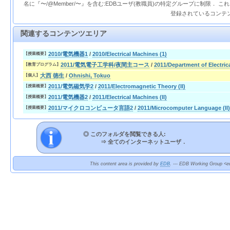
名に『〜/@Member/〜』を含む:EDBユーザ(教職員)の特定グループに制限． 
登録されているコンテ
関連するコンテンツエリア
2010/電気機器1
/
2010/Electrical Machines (1)
【授業概要】
2011/電気電子工学科/夜間主コース
/
2011/Department of Electric
【教育プログラム】
大西 徳生
/
Ohnishi, Tokuo
【個人】
2011/電気磁気学2
/
2011/Electromagnetic Theory (II)
【授業概要】
2011/電気機器2
/
2011/Electrical Machines (II)
【授業概要】
2011/マイクロコンピュータ言語2
/
2011/Microcomputer Language (II)
【授業概要】
◎ このフォルダを閲覧できる人:
⇒
全てのインターネットユーザ．
This content area is provided by
EDB
. --- EDB Working Group <ed