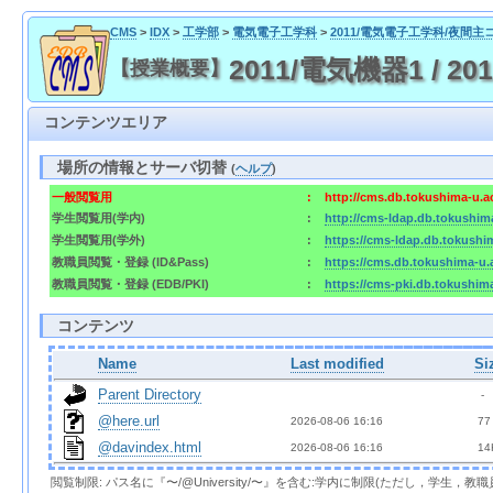
CMS
>
IDX
>
工学部
>
電気電子工学科
>
2011/電気電子工学科/夜間主
2011/電気機器1 / 2011/
【授業概要】
コンテンツエリア
場所の情報とサーバ切替
(
ヘルプ
)
一般閲覧用
:
http://cms.db.tokushima-u.a
学生閲覧用(学内)
:
http://cms-ldap.db.tokushim
学生閲覧用(学外)
:
https://cms-ldap.db.tokushi
教職員閲覧・登録 (ID&Pass)
:
https://cms.db.tokushima-u.
教職員閲覧・登録 (EDB/PKI)
:
https://cms-pki.db.tokushim
コンテンツ
Name
Last modified
Si
Parent Directory
  - 
@here.url
2026-08-06 16:16  
 77
@davindex.html
2026-08-06 16:16  
 14
閲覧制限: パス名に『〜/@University/〜』を含む:学内に制限(ただし，学生，