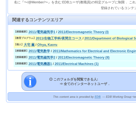
名に『〜/@Member/〜』を含む:EDBユーザ(教職員)の特定グループに制限． 
登録されているコンテ
関連するコンテンツエリア
2011/電気磁気学1
/
2011/Electromagnetic Theory (I)
【授業概要】
2011/生物工学科/夜間主コース
/
2011/Department of Biological 
【教育プログラム】
大宅 薫
/
Ohya, Kaoru
【個人】
2011/電気数学
/
2011/Mathematics for Electrical and Electronic Engi
【授業概要】
2011/電気磁気学2
/
2011/Electromagnetic Theory (II)
【授業概要】
2011/電気機器1
/
2011/Electrical Machines (1)
【授業概要】
◎ このフォルダを閲覧できる人:
⇒
全てのインターネットユーザ．
This content area is provided by
EDB
. --- EDB Working Group <ed