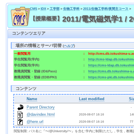
CMS
>
IDX
>
工学部
>
生物工学科
>
2011/生物工学科/夜間主コース
>
2011/電気磁気学1 / 2011
【授業概要】
コンテンツエリア
場所の情報とサーバ切替
(
ヘルプ
)
一般閲覧用
:
http://cms.db.tokushima-u.a
学生閲覧用(学内)
:
http://cms-ldap.db.tokushim
学生閲覧用(学外)
:
https://cms-ldap.db.tokushi
教職員閲覧・登録 (ID&Pass)
:
https://cms.db.tokushima-u.
教職員閲覧・登録 (EDB/PKI)
:
https://cms-pki.db.tokushim
コンテンツ
Name
Last modified
Si
Parent Directory
  - 
@davindex.html
2026-08-07 16:16  
 14
@here.url
2026-08-07 16:16  
 77
閲覧制限: パス名に『〜/@University/〜』を含む:学内に制限(ただし，学生，