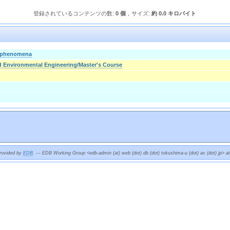
登録されているコンテンツの数:
0 個
，サイズ:
約 0.0 キロバイト
l phenomena
nd Environmental Engineering/Master's Course
provided by
EDB
. --- EDB Working Group <edb-admin (at) web (dot) db (dot) tokushima-u (dot) ac (dot) jp> a