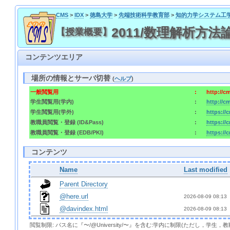
CMS
>
IDX
>
徳島大学
>
先端技術科学教育部
>
知的力学システム工
2011/数理解析方法論 / 2
【授業概要】
コンテンツエリア
場所の情報とサーバ切替
(
ヘルプ
)
一般閲覧用
:
http://c
学生閲覧用(学内)
:
http://c
学生閲覧用(学外)
:
https://
教職員閲覧・登録 (ID&Pass)
:
https://
教職員閲覧・登録 (EDB/PKI)
:
https://
コンテンツ
Name
Last modified
Parent Directory
@here.url
2026-08-09 08:13 
@davindex.html
2026-08-09 08:13 
閲覧制限: パス名に『〜/@University/〜』を含む:学内に制限(ただし，学生