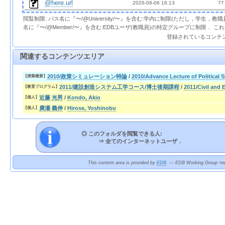
@here.url
2026-08-06 16:13  
 77
閲覧制限: パス名に『〜/@University/〜』を含む:学内に制限(ただし，学生，
名に『〜/@Member/〜』を含む:EDBユーザ(教職員)の特定グループに制限． 
登録されているコンテ
関連するコンテンツエリア
2010/政策シミュレーション特論
/
2010/Advance Lecture of Political 
【授業概要】
2011/建設創造システム工学コース/博士後期課程
/
2011/Civil and
【教育プログラム】
近藤 光男
/
Kondo, Akio
【個人】
廣瀬 義伸
/
Hirose, Yoshinobu
【個人】
◎ このフォルダを閲覧できる人:
⇒
全てのインターネットユーザ．
This content area is provided by
EDB
. --- EDB Working Group <ed