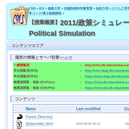
CMS
>
IDX
>
徳島大学
>
先端技術科学教育部
>
知的力学システム工学
学コース/博士後期課程
>
2011/政策シミュレーション
【授業概要】
Political Simulation
コンテンツエリア
場所の情報とサーバ切替
(
ヘルプ
)
一般閲覧用
:
http://cms.db.tokushima-u.a
学生閲覧用(学内)
:
http://cms-ldap.db.tokushim
学生閲覧用(学外)
:
https://cms-ldap.db.tokushi
教職員閲覧・登録 (ID&Pass)
:
https://cms.db.tokushima-u.
教職員閲覧・登録 (EDB/PKI)
:
https://cms-pki.db.tokushim
コンテンツ
Name
Last modified
Si
Parent Directory
  - 
@davindex.html
2026-08-06 16:13  
 14