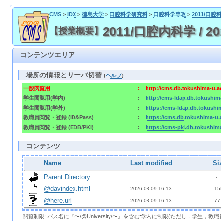
CMS
>
IDX
>
徳島大学
>
口腔科学研究科
>
口腔科学専攻
>
2011/口
2011/口腔内科学 / 
【授業概要】
コンテンツエリア
場所の情報とサーバ切替
(
ヘルプ
)
一般閲覧用
:
http://cms.db.tokushima-u.a
学生閲覧用(学内)
:
http://cms-ldap.db.tokushim
学生閲覧用(学外)
:
https://cms-ldap.db.tokushi
教職員閲覧・登録 (ID&Pass)
:
https://cms.db.tokushima-u.
教職員閲覧・登録 (EDB/PKI)
:
https://cms-pki.db.tokushim
コンテンツ
Name
Last modified
Si
Parent Directory
  - 
@davindex.html
2026-08-09 16:13  
 15
@here.url
2026-08-09 16:13  
 77
閲覧制限: パス名に『〜/@University/〜』を含む:学内に制限(ただし，学生，