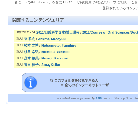
名に『〜/@Member/〜』を含む:EDBユーザ(教職員)の特定グループに制限． 
登録されているコンテ
関連するコンテンツエリア
2011/口腔科学専攻/博士課程
/
2011/Course of Oral Sciences/Doc
【教育プログラム】
東 雅之
/
Azuma, Masayuki
【個人】
松本 文博
/
Matsumoto, Fumihiro
【個人】
桃田 幸弘
/
Momota, Yukihiro
【個人】
茂木 勝美
/
Motegi, Katsumi
【個人】
青田 桂子
/
Aota, Keiko
【個人】
◎ このフォルダを閲覧できる人:
⇒
全てのインターネットユーザ．
This content area is provided by
EDB
. --- EDB Working Group <ed