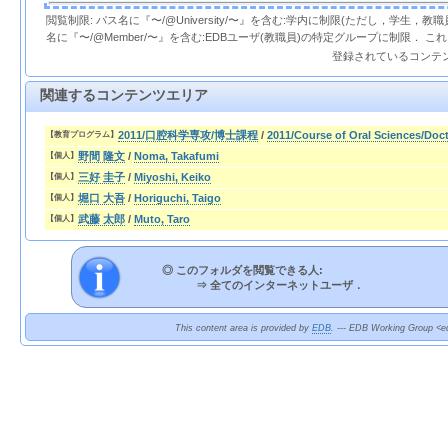
閲覧制限: パス名に『〜/@University/〜』を含む:学内に制限(ただし，学生，
名に『〜/@Member/〜』を含む:EDBユーザ(教職員)の特定グループに制限． 
登録されているコンテ
関連するコンテンツエリア
2011/口腔科学専攻/博士課程
/
2011/Course of Oral Sciences/Doc
【教育プログラム】
野間 隆文
/
Noma, Takafumi
【個人】
三好 圭子
/
Miyoshi, Keiko
【個人】
堀口 大吾
/
Horiguchi, Taigo
【個人】
武藤 太郎
/
Muto, Taro
【個人】
◎ このフォルダを閲覧できる人:
⇒
全てのインターネットユーザ．
This content area is provided by
EDB
. --- EDB Working Group <ed