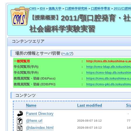
CMS
>
IDX
>
徳島大学
>
口腔科学研究科
>
口腔科学専攻
>
2011/口
2011/顎口腔発育・社
【授業概要】
社会歯科学実験実習
コンテンツエリア
場所の情報とサーバ切替
(
ヘルプ
)
一般閲覧用
:
http://cms.db.tokushima-u.a
学生閲覧用(学内)
:
http://cms-ldap.db.tokushim
学生閲覧用(学外)
:
https://cms-ldap.db.tokushi
教職員閲覧・登録 (ID&Pass)
:
https://cms.db.tokushima-u.
教職員閲覧・登録 (EDB/PKI)
:
https://cms-pki.db.tokushim
コンテンツ
Name
Last modified
Si
Parent Directory
  - 
@here.url
2026-08-07 16:12  
 77
@davindex.html
2026-08-07 16:12  
 14