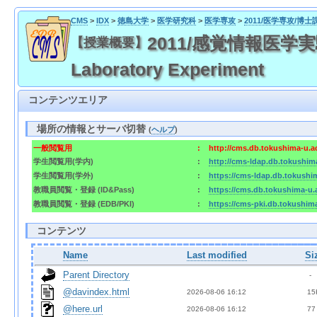
CMS
>
IDX
>
徳島大学
>
医学研究科
>
医学専攻
>
2011/医学専攻/博士
2011/感覚情報医学実験実習
【授業概要】
Laboratory Experiment
コンテンツエリア
場所の情報とサーバ切替
(
ヘルプ
)
一般閲覧用
:
http://cms.db.tokushima-u.a
学生閲覧用(学内)
:
http://cms-ldap.db.tokushim
学生閲覧用(学外)
:
https://cms-ldap.db.tokushi
教職員閲覧・登録 (ID&Pass)
:
https://cms.db.tokushima-u.
教職員閲覧・登録 (EDB/PKI)
:
https://cms-pki.db.tokushim
コンテンツ
Name
Last modified
Si
Parent Directory
  - 
@davindex.html
2026-08-06 16:12  
 15
@here.url
2026-08-06 16:12  
 77