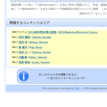
閲覧制限: パス名に『〜/@University/〜』を含む:学内に制限(ただし，学生，
名に『〜/@Member/〜』を含む:EDBユーザ(教職員)の特定グループに制限． 
登録されているコンテ
関連するコンテンツエリア
2011/医学専攻/博士課程
/
2011/Medicine/Doctoral Course
【教育プログラム】
武田 憲昭
/
Takeda, Noriaki
【個人】
塩田 洋
/
Shiota, Hiroshi
【個人】
梶 龍兒
/
Kaji, Ryuji
【個人】
田村 公一
/
Tamura, Koichi
【個人】
内藤 毅
/
Naito, Takeshi
【個人】
和泉 唯信
/
Izumi, Yuishin
【個人】
◎ このフォルダを閲覧できる人:
⇒
全てのインターネットユーザ．
This content area is provided by
EDB
. --- EDB Working Group <ed