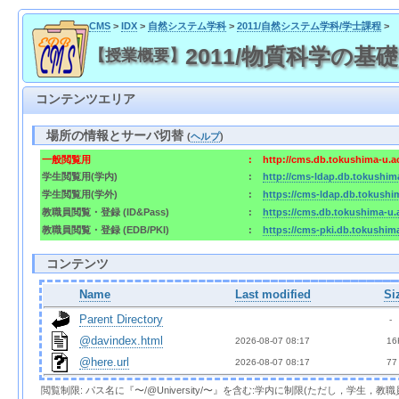
CMS
>
IDX
>
自然システム学科
>
2011/自然システム学科/学士課程
>
2011/物質科学の基礎II
【授業概要】
コンテンツエリア
場所の情報とサーバ切替
(
ヘルプ
)
一般閲覧用
:
http://cms.db.tokushima-u.a
学生閲覧用(学内)
:
http://cms-ldap.db.tokushim
学生閲覧用(学外)
:
https://cms-ldap.db.tokushi
教職員閲覧・登録 (ID&Pass)
:
https://cms.db.tokushima-u.
教職員閲覧・登録 (EDB/PKI)
:
https://cms-pki.db.tokushim
コンテンツ
Name
Last modified
Si
Parent Directory
  - 
@davindex.html
2026-08-07 08:17  
 16
@here.url
2026-08-07 08:17  
 77
閲覧制限: パス名に『〜/@University/〜』を含む:学内に制限(ただし，学生，