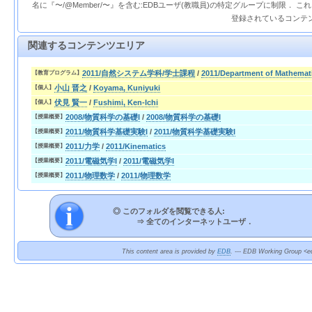
名に『〜/@Member/〜』を含む:EDBユーザ(教職員)の特定グループに制限． 
登録されているコンテ
関連するコンテンツエリア
2011/自然システム学科/学士課程
/
2011/Department of Mathemati
【教育プログラム】
小山 晋之
/
Koyama, Kuniyuki
【個人】
伏見 賢一
/
Fushimi, Ken-Ichi
【個人】
2008/物質科学の基礎I
/
2008/物質科学の基礎I
【授業概要】
2011/物質科学基礎実験I
/
2011/物質科学基礎実験I
【授業概要】
2011/力学
/
2011/Kinematics
【授業概要】
2011/電磁気学I
/
2011/電磁気学I
【授業概要】
2011/物理数学
/
2011/物理数学
【授業概要】
◎ このフォルダを閲覧できる人:
⇒
全てのインターネットユーザ．
This content area is provided by
EDB
. --- EDB Working Group <ed