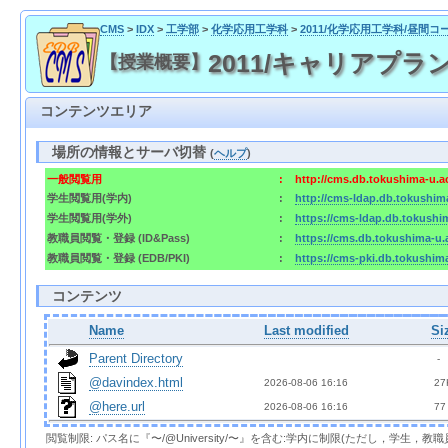
CMS
>
IDX
>
工学部
>
化学応用工学科
>
2011/化学応用工学科/昼間コ
2011/キャリアプランⅠ / 
【授業概要】
コンテンツエリア
場所の情報とサーバ切替
(
ヘルプ
)
一般閲覧用
:
http://cms.db.tokushima-u.a
学生閲覧用(学内)
:
http://cms-ldap.db.tokushim
学生閲覧用(学外)
:
https://cms-ldap.db.tokushi
教職員閲覧・登録 (ID&Pass)
:
https://cms.db.tokushima-u.
教職員閲覧・登録 (EDB/PKI)
:
https://cms-pki.db.tokushim
コンテンツ
Name
Last modified
Si
Parent Directory
  - 
@davindex.html
2026-08-06 16:16  
 27
@here.url
2026-08-06 16:16  
 77
閲覧制限: パス名に『〜/@University/〜』を含む:学内に制限(ただし，学生，