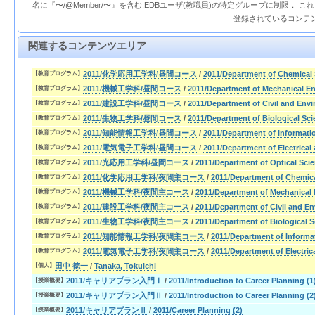
名に『〜/@Member/〜』を含む:EDBユーザ(教職員)の特定グループに制限． 
登録されているコンテ
関連するコンテンツエリア
2011/化学応用工学科/昼間コース
/
2011/Department of Chemical
【教育プログラム】
2011/機械工学科/昼間コース
/
2011/Department of Mechanical E
【教育プログラム】
2011/建設工学科/昼間コース
/
2011/Department of Civil and Env
【教育プログラム】
2011/生物工学科/昼間コース
/
2011/Department of Biological Sc
【教育プログラム】
2011/知能情報工学科/昼間コース
/
2011/Department of Informati
【教育プログラム】
2011/電気電子工学科/昼間コース
/
2011/Department of Electrical
【教育プログラム】
2011/光応用工学科/昼間コース
/
2011/Department of Optical Sc
【教育プログラム】
2011/化学応用工学科/夜間主コース
/
2011/Department of Chemic
【教育プログラム】
2011/機械工学科/夜間主コース
/
2011/Department of Mechanical 
【教育プログラム】
2011/建設工学科/夜間主コース
/
2011/Department of Civil and E
【教育プログラム】
2011/生物工学科/夜間主コース
/
2011/Department of Biological 
【教育プログラム】
2011/知能情報工学科/夜間主コース
/
2011/Department of Informa
【教育プログラム】
2011/電気電子工学科/夜間主コース
/
2011/Department of Electric
【教育プログラム】
田中 徳一
/
Tanaka, Tokuichi
【個人】
2011/キャリアプラン入門Ⅰ
/
2011/Introduction to Career Planning (1
【授業概要】
2011/キャリアプラン入門Ⅱ
/
2011/Introduction to Career Planning (2
【授業概要】
2011/キャリアプランⅡ
/
2011/Career Planning (2)
【授業概要】