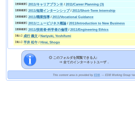
2011/キャリアプランⅢ
/
2011/Career Planning (3)
【授業概要】
2011/短期インターンシップ
/
2011/Short-Term Internship
【授業概要】
2011/職業指導
/
2011/Vocational Guidance
【授業概要】
2011/ニュービジネス概論
/
2011/Introduction to New Business
【授業概要】
2011/技術者•科学者の倫理
/
2011/Engineering Ethics
【授業概要】
成行 義文
/
Nariyuki, Yoshifumi
【個人】
平井 松午
/
Hirai, Shogo
【個人】
◎ このフォルダを閲覧できる人:
⇒
全てのインターネットユーザ．
This content area is provided by
EDB
. --- EDB Working Group <ed