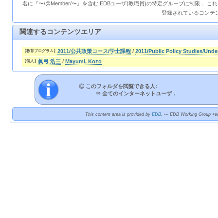
名に『〜/@Member/〜』を含む:EDBユーザ(教職員)の特定グループに制限． 
登録されているコンテ
関連するコンテンツエリア
2011/公共政策コース/学士課程
/
2011/Public Policy Studies/Und
【教育プログラム】
眞弓 浩三
/
Mayumi, Kozo
【個人】
◎ このフォルダを閲覧できる人:
⇒
全てのインターネットユーザ．
This content area is provided by
EDB
. --- EDB Working Group <ed