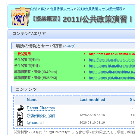
CMS
>
IDX
>
公共政策コース
>
2011/公共政策コース/学士課程
>
2011/公共政策演習ⅠB
【授業概要】
コンテンツエリア
場所の情報とサーバ切替
(
ヘルプ
)
一般閲覧用
:
http://cms.db.tokushima-u.a
学生閲覧用(学内)
:
http://cms-ldap.db.tokushim
学生閲覧用(学外)
:
https://cms-ldap.db.tokushi
教職員閲覧・登録 (ID&Pass)
:
https://cms.db.tokushima-u.
教職員閲覧・登録 (EDB/PKI)
:
https://cms-pki.db.tokushim
コンテンツ
Name
Last modified
Si
Parent Directory
  - 
@davindex.html
2026-08-10 08:16  
 12
@here.url
2026-08-10 08:16  
 77
閲覧制限: パス名に『〜/@University/〜』を含む:学内に制限(ただし，学生，