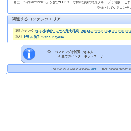
名に『〜/@Member/〜』を含む:EDBユーザ(教職員)の特定グループに制限． 
登録されているコンテ
関連するコンテンツエリア
2011/地域創生コース/学士課程
/
2011/Communitical and Regiona
【教育プログラム】
上野 加代子
/
Ueno, Kayoko
【個人】
◎ このフォルダを閲覧できる人:
⇒
全てのインターネットユーザ．
This content area is provided by
EDB
. --- EDB Working Group <ed