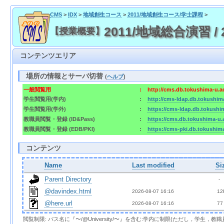
CMS
>
IDX
>
地域創生コース
>
2011/地域創生コース/学士課程
>
2011/地域総合演習 /
【授業概要】
コンテンツエリア
場所の情報とサーバ切替
(
ヘルプ
)
一般閲覧用
:
http://cms.db.tokushima-u.a
学生閲覧用(学内)
:
http://cms-ldap.db.tokushim
学生閲覧用(学外)
:
https://cms-ldap.db.tokushi
教職員閲覧・登録 (ID&Pass)
:
https://cms.db.tokushima-u.
教職員閲覧・登録 (EDB/PKI)
:
https://cms-pki.db.tokushim
コンテンツ
Name
Last modified
Si
Parent Directory
  - 
@davindex.html
2026-08-07 16:16  
 12
@here.url
2026-08-07 16:16  
 77
閲覧制限: パス名に『〜/@University/〜』を含む:学内に制限(ただし，学生，