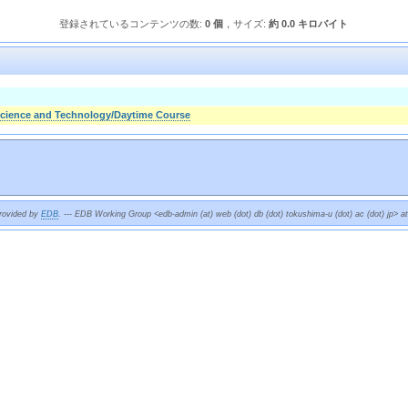
登録されているコンテンツの数:
0 個
，サイズ:
約 0.0 キロバイト
 Science and Technology/Daytime Course
provided by
EDB
. --- EDB Working Group <edb-admin (at) web (dot) db (dot) tokushima-u (dot) ac (dot) jp> a