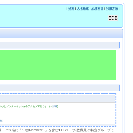
|
検索
|
人名検索
|
組織索引
|
利用方法
|
ルダはインターネットからアクセス可能です．(→
詳細
)
詳細
)
限． パス名に『〜/@Member/〜』を含む:EDBユーザ(教職員)の特定グループに