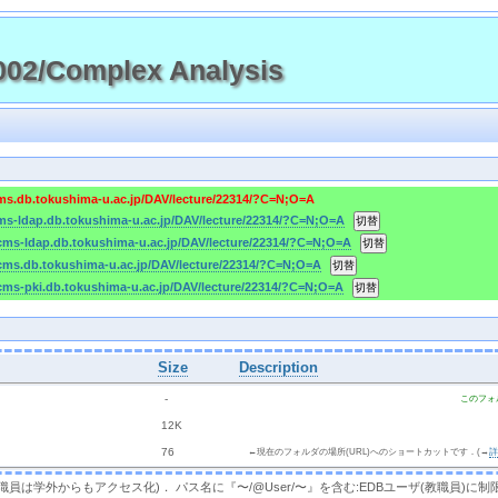
2/Complex Analysis
cms.db.tokushima-u.ac.jp/DAV/lecture/22314/?C=N;O=A
cms-ldap.db.tokushima-u.ac.jp/DAV/lecture/22314/?C=N;O=A
/cms-ldap.db.tokushima-u.ac.jp/DAV/lecture/22314/?C=N;O=A
/cms.db.tokushima-u.ac.jp/DAV/lecture/22314/?C=N;O=A
/cms-pki.db.tokushima-u.ac.jp/DAV/lecture/22314/?C=N;O=A
Size
Description
  - 
このフォ
 
 12K
 
 76 
←現在のフォルダの場所(URL)へのショートカットです．(→
，教職員は学外からもアクセス化)． パス名に『〜/@User/〜』を含む:EDBユーザ(教職員)に制