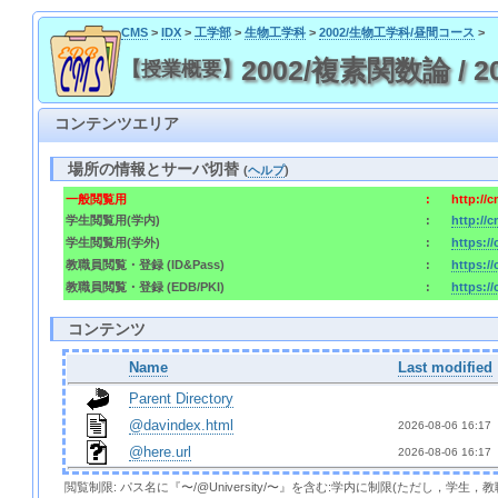
CMS
>
IDX
>
工学部
>
生物工学科
>
2002/生物工学科/昼間コース
>
2002/複素関数論 / 200
【授業概要】
コンテンツエリア
場所の情報とサーバ切替
(
ヘルプ
)
一般閲覧用
:
http://
学生閲覧用(学内)
:
http://
学生閲覧用(学外)
:
https:/
教職員閲覧・登録 (ID&Pass)
:
https:/
教職員閲覧・登録 (EDB/PKI)
:
https:/
コンテンツ
Name
Last modified
Parent Directory
@davindex.html
2026-08-06 16:17 
@here.url
2026-08-06 16:17 
閲覧制限: パス名に『〜/@University/〜』を含む:学内に制限(ただし，学生