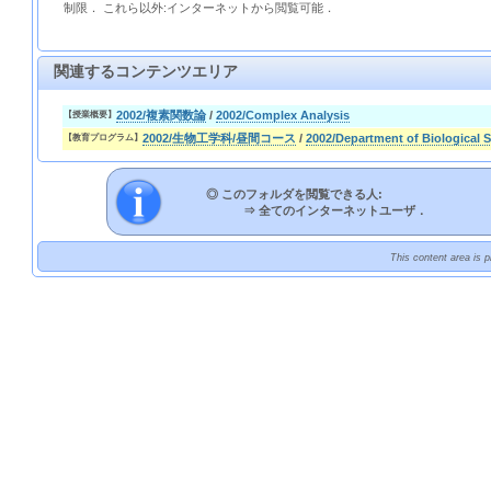
制限． これら以外:インターネットから閲覧可能．
関連するコンテンツエリア
2002/複素関数論
/
2002/Complex Analysis
【授業概要】
2002/生物工学科/昼間コース
/
2002/Department of Biological
【教育プログラム】
◎ このフォルダを閲覧できる人:
⇒
全てのインターネットユーザ．
This content area is 