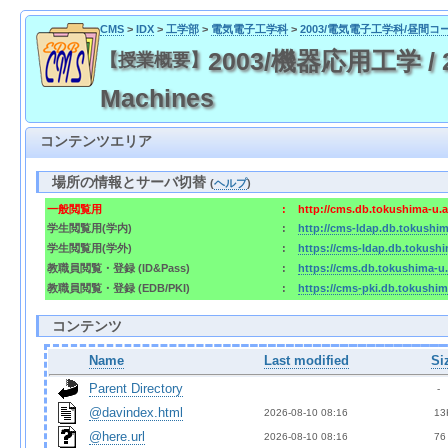
CMS
>
IDX
>
工学部
>
電気電子工学科
>
2003/電気電子工学科/昼間コ
2003/機器応用工学 / 2003
【授業概要】
Machines
コンテンツエリア
場所の情報とサーバ切替
(
ヘルプ
)
一般閲覧用
:
http://cms.db.tokushima-u.
学生閲覧用(学内)
:
http://cms-ldap.db.tokushi
学生閲覧用(学外)
:
https://cms-ldap.db.tokush
教職員閲覧・登録 (ID&Pass)
:
https://cms.db.tokushima-u
教職員閲覧・登録 (EDB/PKI)
:
https://cms-pki.db.tokushim
コンテンツ
Name
Last modified
Si
Parent Directory
  - 
@davindex.html
2026-08-10 08:16  
 13
@here.url
2026-08-10 08:16  
 76