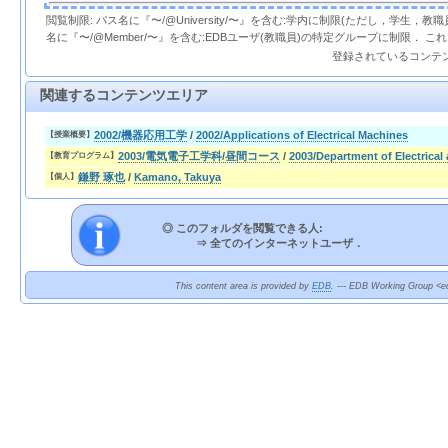
閲覧制限: パス名に『〜/@University/〜』を含む:学内に制限(ただし，学生，
名に『〜/@Member/〜』を含む:EDBユーザ(教職員)の特定グループに制限． 
登録されているコンテ
関連するコンテンツエリア
2002/機器応用工学
/
2002/Applications of Electrical Machines
【授業概要】
2003/電気電子工学科/昼間コース
/
2003/Department of Electrical
【教育プログラム】
鎌野 琢也
/
Kamano, Takuya
【個人】
◎ このフォルダを閲覧できる人:
⇒
全てのインターネットユーザ．
This content area is provided by
EDB
. --- EDB Working Group <ed