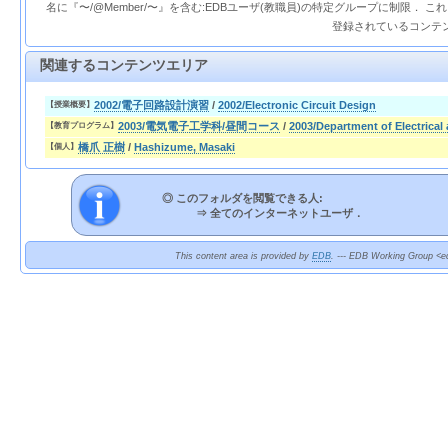
名に『〜/@Member/〜』を含む:EDBユーザ(教職員)の特定グループに制限． 
登録されているコンテ
関連するコンテンツエリア
2002/電子回路設計演習
/
2002/Electronic Circuit Design
【授業概要】
2003/電気電子工学科/昼間コース
/
2003/Department of Electrical
【教育プログラム】
橋爪 正樹
/
Hashizume, Masaki
【個人】
◎ このフォルダを閲覧できる人:
⇒
全てのインターネットユーザ．
This content area is provided by
EDB
. --- EDB Working Group <ed