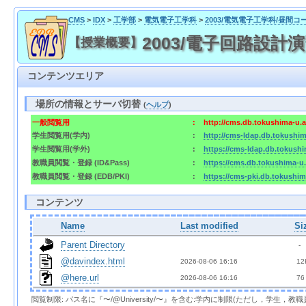
CMS
>
IDX
>
工学部
>
電気電子工学科
>
2003/電気電子工学科/昼間コ
2003/電子回路設計演習 / 2
【授業概要】
コンテンツエリア
場所の情報とサーバ切替
(
ヘルプ
)
一般閲覧用
:
http://cms.db.tokushima-u.
学生閲覧用(学内)
:
http://cms-ldap.db.tokushi
学生閲覧用(学外)
:
https://cms-ldap.db.tokush
教職員閲覧・登録 (ID&Pass)
:
https://cms.db.tokushima-u
教職員閲覧・登録 (EDB/PKI)
:
https://cms-pki.db.tokushi
コンテンツ
Name
Last modified
Si
Parent Directory
  - 
@davindex.html
2026-08-06 16:16  
 12
@here.url
2026-08-06 16:16  
 76
閲覧制限: パス名に『〜/@University/〜』を含む:学内に制限(ただし，学生，