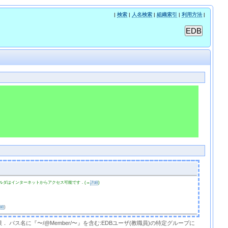
|
検索
|
人名検索
|
組織索引
|
利用方法
|
ルダはインターネットからアクセス可能です．(→
詳細
)
詳細
)
限． パス名に『〜/@Member/〜』を含む:EDBユーザ(教職員)の特定グループに