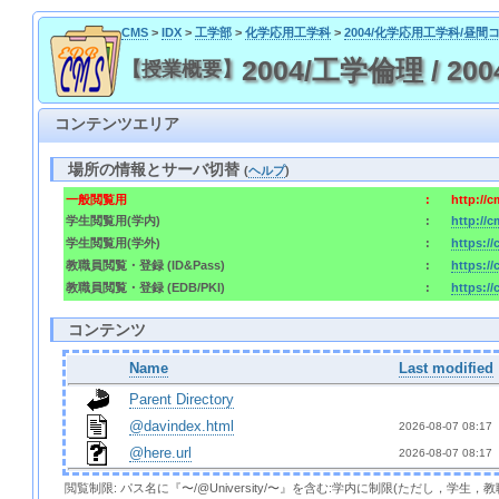
CMS
>
IDX
>
工学部
>
化学応用工学科
>
2004/化学応用工学科/昼間
2004/工学倫理 / 2004/
【授業概要】
コンテンツエリア
場所の情報とサーバ切替
(
ヘルプ
)
一般閲覧用
:
http://
学生閲覧用(学内)
:
http://
学生閲覧用(学外)
:
https:/
教職員閲覧・登録 (ID&Pass)
:
https:/
教職員閲覧・登録 (EDB/PKI)
:
https:/
コンテンツ
Name
Last modified
Parent Directory
@davindex.html
2026-08-07 08:17 
@here.url
2026-08-07 08:17 
閲覧制限: パス名に『〜/@University/〜』を含む:学内に制限(ただし，学生