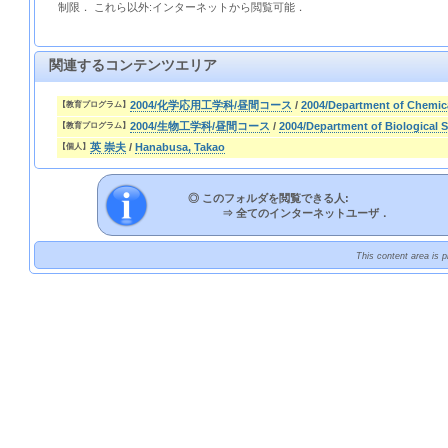
制限． これら以外:インターネットから閲覧可能．
関連するコンテンツエリア
2004/化学応用工学科/昼間コース
/
2004/Department of Chemic
【教育プログラム】
2004/生物工学科/昼間コース
/
2004/Department of Biological
【教育プログラム】
英 崇夫
/
Hanabusa, Takao
【個人】
◎ このフォルダを閲覧できる人:
⇒
全てのインターネットユーザ．
This content area is 