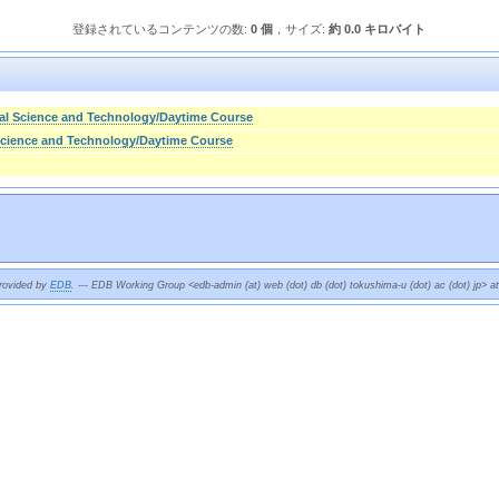
登録されているコンテンツの数:
0 個
，サイズ:
約 0.0 キロバイト
al Science and Technology/Daytime Course
 Science and Technology/Daytime Course
provided by
EDB
. --- EDB Working Group <edb-admin (at) web (dot) db (dot) tokushima-u (dot) ac (dot) jp> a