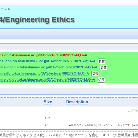
コース
>
Engineering Ethics
cms.db.tokushima-u.ac.jp/DAV/lecture/76828/?C=M;O=A
cms-ldap.db.tokushima-u.ac.jp/DAV/lecture/76828/?C=M;O=A
/cms-ldap.db.tokushima-u.ac.jp/DAV/lecture/76828/?C=M;O=A
/cms.db.tokushima-u.ac.jp/DAV/lecture/76828/?C=M;O=A
/cms-pki.db.tokushima-u.ac.jp/DAV/lecture/76828/?C=M;O=A
Size
Description
  - 
このフォ
 
 12K
 
 76 
←現在のフォルダの場所(URL)へのショートカットです．(→
，教職員は学外からもアクセス化)． パス名に『〜/@User/〜』を含む:EDBユーザ(教職員)に制